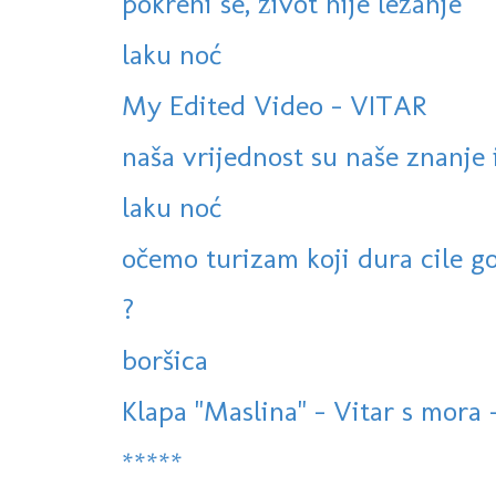
pokreni se, život nije ležanje
laku noć
My Edited Video - VITAR
naša vrijednost su naše znanje i
laku noć
očemo turizam koji dura cile god
?
boršica
Klapa "Maslina" - Vitar s mora -
*****