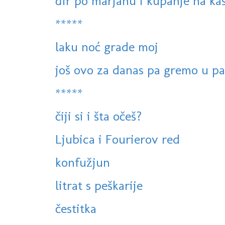
đir po marjanu i kupanje na k
*****
laku noć grade moj
još ovo za danas pa gremo u p
*****
čiji si i šta očeš?
Ljubica i Fourierov red
konfužjun
litrat s peškarije
čestitka