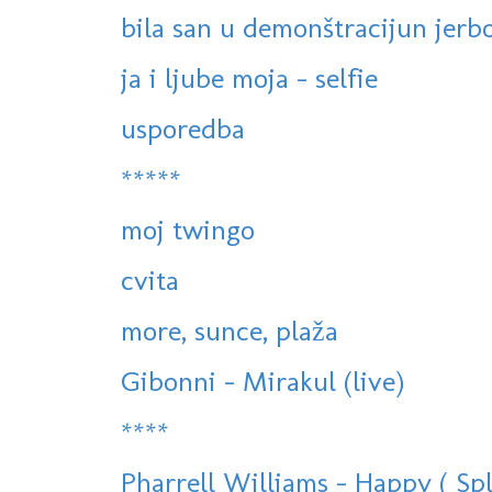
bila san u demonštracijun jerbo
ja i ljube moja - selfie
usporedba
*****
moj twingo
cvita
more, sunce, plaža
Gibonni - Mirakul (live)
****
Pharrell Williams - Happy ( Spli