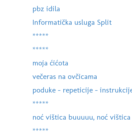
pbz idila
Informatička usluga Split
*****
*****
moja ćićota
večeras na ovčicama
poduke - repeticije - instrukcije
*****
noć vištica buuuuu, noć vištica
*****