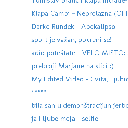
Tomislav Bralić i klapa Intrade-
Klapa Cambi - Neprolazna (OF
Darko Rundek - Apokalipso
sport je važan, pokreni se!
adio poteštate - VELO MISTO: S
prebroji Marjane na slici :)
My Edited Video - Cvita, Ljubica
*****
bila san u demonštracijun jerbo
ja i ljube moja - selfie