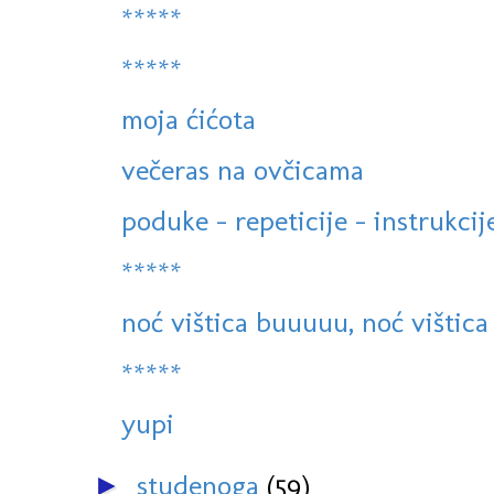
*****
*****
moja ćićota
večeras na ovčicama
poduke - repeticije - instrukcije
*****
noć vištica buuuuu, noć vištica
*****
yupi
studenoga
(59)
►