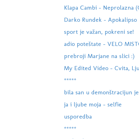
Klapa Cambi - Neprolazna 
Darko Rundek - Apokalipso
sport je važan, pokreni se!
adio poteštate - VELO MISTO
prebroji Marjane na slici :)
My Edited Video - Cvita, Ljub
*****
bila san u demonštracijun je
ja i ljube moja - selfie
usporedba
*****