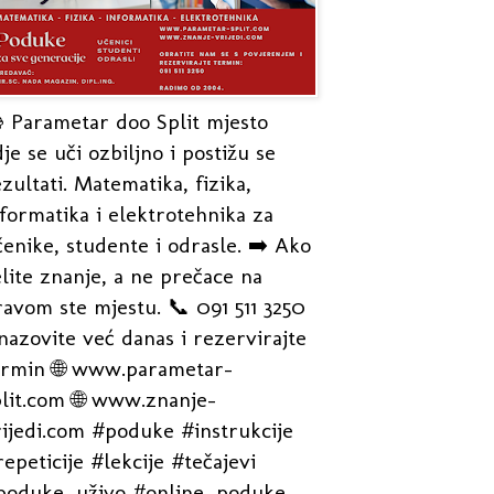
 Parametar doo Split mjesto
je se uči ozbiljno i postižu se
zultati. Matematika, fizika,
formatika i elektrotehnika za
enike, studente i odrasle. ➡️ Ako
lite znanje, a ne prečace na
avom ste mjestu. 📞 091 511 3250
nazovite već danas i rezervirajte
ermin 🌐 www.parametar-
plit.com 🌐 www.znanje-
rijedi.com #poduke #instrukcije
epeticije #lekcije #tečajevi
poduke_uživo #online_poduke