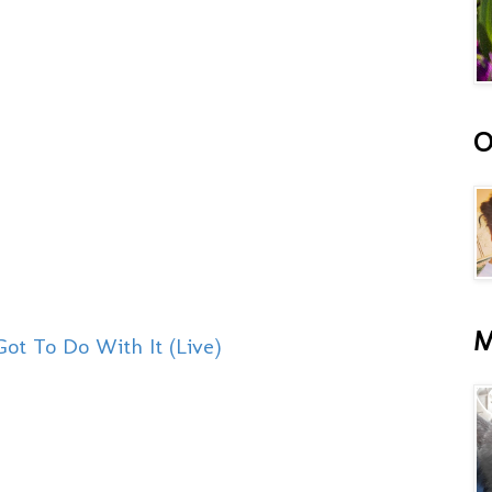
O
M
ot To Do With It (Live)