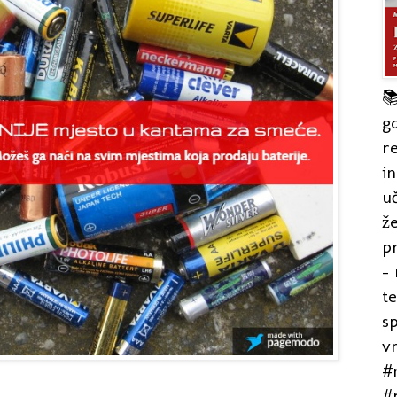

gd
re
in
uč
že
pr
- 
t
s
v
#r
#