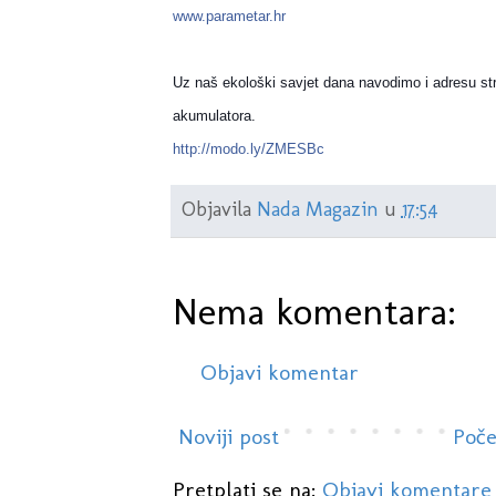
www.parametar.hr
Uz naš ekološki savjet dana navodimo i adresu stran
akumulatora.
http://modo.ly/ZMESBc
Objavila
Nada Magazin
u
17:54
Nema komentara:
Objavi komentar
Noviji post
Poče
Pretplati se na:
Objavi komentare