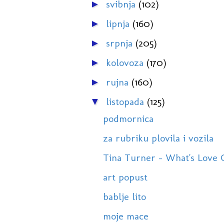
svibnja
(102)
►
lipnja
(160)
►
srpnja
(205)
►
kolovoza
(170)
►
rujna
(160)
►
listopada
(125)
▼
podmornica
za rubriku plovila i vozila
Tina Turner - What's Love G
art popust
bablje lito
moje mace