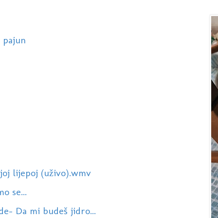
 pajun
joj lijepoj (uživo).wmv
o se...
de- Da mi budeš jidro...