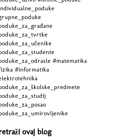
individualne_poduke
grupne_poduke
poduke_za_građane
poduke_za_tvrtke
poduke_za_učenike
poduke_za_studente
poduke_za_odrasle #matematika
izika #informatika
elektrotehnika
poduke_za_školske_predmete
poduke_za_studij
poduke_za_posao
poduke_za_umirovljenike
retraži ovaj blog