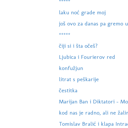
*****
laku noć grade moj
još ovo za danas pa gremo u
*****
čiji si i šta očeš?
Ljubica i Fourierov red
konfužjun
litrat s peškarije
čestitka
Marijan Ban i Diktatori - Mo
kod nas je radno, ali ne žalim
Tomislav Bralić i klapa Intra