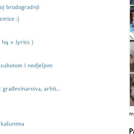
oj brodogradnji
zmice :)
hq + lyrics )
 subotom i nedjeljom
građevinarstva, arhit...
m
 kašunima
P