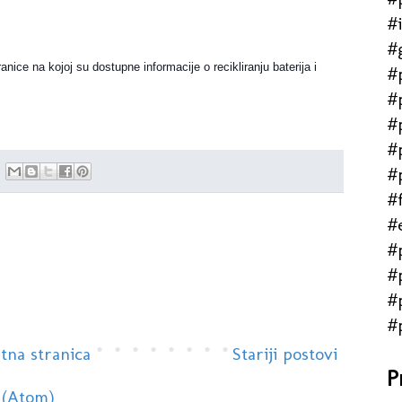
#
#
ice na kojoj su dostupne informacije o recikliranju baterija i
#
#
#
#
#
#f
#
#
#
#
#
tna stranica
Stariji postovi
P
 (Atom)