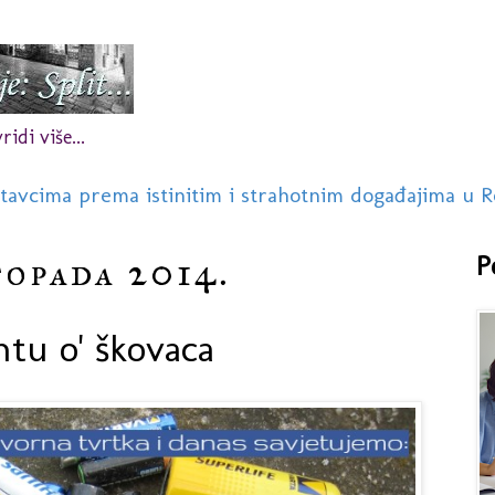
idi više...
stavcima prema istinitim i strahotnim događajima u R
topada 2014.
P
ntu o' škovaca