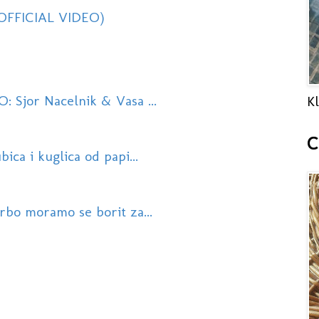
(OFFICIAL VIDEO)
: Sjor Nacelnik & Vasa ...
Kl
C
ica i kuglica od papi...
rbo moramo se borit za...