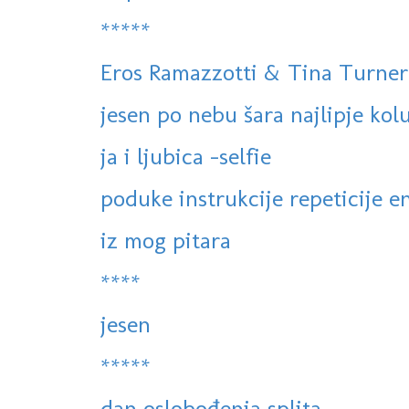
*****
Eros Ramazzotti & Tina Turner
jesen po nebu šara najlipje kol
ja i ljubica -selfie
poduke instrukcije repeticije en
iz mog pitara
****
jesen
*****
dan oslobođenja splita