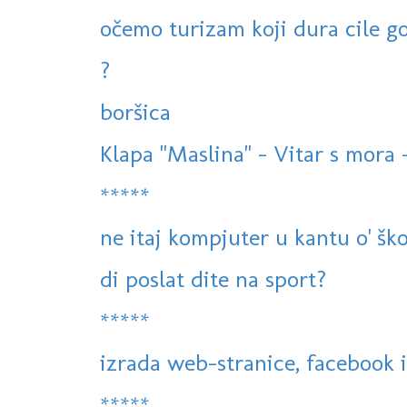
očemo turizam koji dura cile god
?
boršica
Klapa "Maslina" - Vitar s mora -
*****
ne itaj kompjuter u kantu o' šk
di poslat dite na sport?
*****
izrada web-stranice, facebook i 
*****