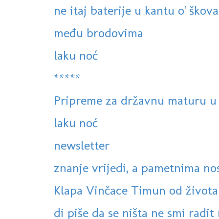
ne itaj baterije u kantu o' škov
među brodovima
laku noć
*****
Pripreme za državnu maturu u 
laku noć
newsletter
znanje vrijedi, a pametnima nos
Klapa Vinčace Timun od života
di piše da se ništa ne smi radit 