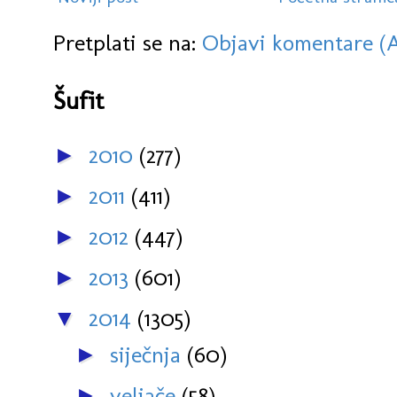
Pretplati se na:
Objavi komentare (
Šufit
2010
(277)
►
2011
(411)
►
2012
(447)
►
2013
(601)
►
2014
(1305)
▼
siječnja
(60)
►
veljače
(58)
►