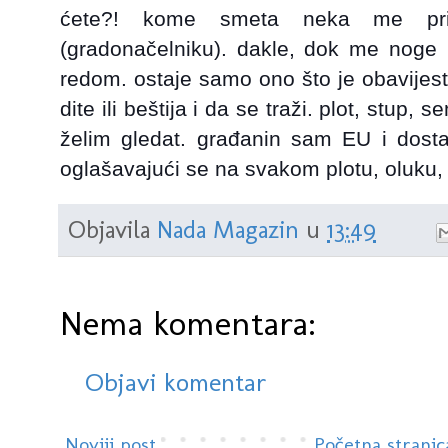
ćete?! kome smeta neka me prija
(gradonačelniku). dakle, dok me noge 
redom. ostaje samo ono što je obavijest
dite ili beštija i da se traži. plot, stup,
želim gledat. građanin sam EU i dost
oglašavajući se na svakom plotu, oluku,
Objavila
Nada Magazin
u
13:49
Nema komentara:
Objavi komentar
Noviji post
Početna stranic