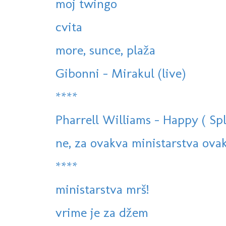
moj twingo
cvita
more, sunce, plaža
Gibonni - Mirakul (live)
****
Pharrell Williams - Happy ( Spli
ne, za ovakva ministarstva ova
****
ministarstva mrš!
vrime je za džem