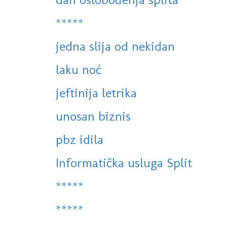
*****
jedna slija od nekidan
laku noć
jeftinija letrika
unosan biznis
pbz idila
Informatička usluga Split
*****
*****