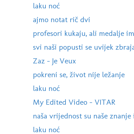
laku noć
ajmo notat rič dvi
profesori kukaju, ali medalje ima
svi naši popusti se uvijek zbrajaj
Zaz - Je Veux
pokreni se, život nije ležanje
laku noć
My Edited Video - VITAR
naša vrijednost su naše znanje i
laku noć