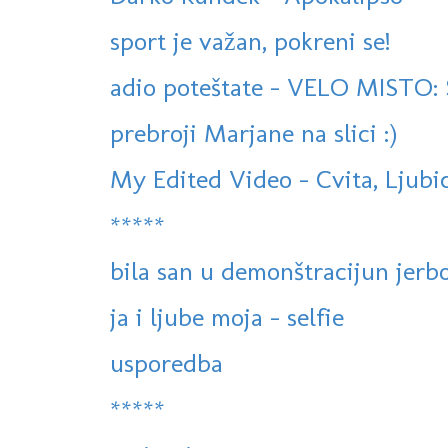
sport je važan, pokreni se!
adio poteštate - VELO MISTO: S
prebroji Marjane na slici :)
My Edited Video - Cvita, Ljubica
*****
bila san u demonštracijun jerbo
ja i ljube moja - selfie
usporedba
*****