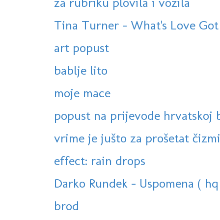
za rubriku plovila i vozila
Tina Turner - What's Love Got 
art popust
bablje lito
moje mace
popust na prijevode hrvatskoj 
vrime je jušto za prošetat čizmi
effect: rain drops
Darko Rundek - Uspomena ( hq +
brod