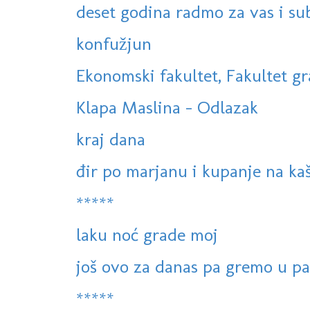
deset godina radmo za vas i su
konfužjun
Ekonomski fakultet, Fakultet gra
Klapa Maslina - Odlazak
kraj dana
đir po marjanu i kupanje na k
*****
laku noć grade moj
još ovo za danas pa gremo u p
*****