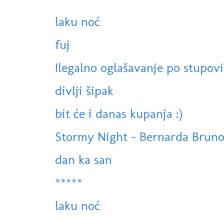
laku noć
fuj
Ilegalno oglašavanje po stupovi
divlji šipak
bit će i danas kupanja :)
Stormy Night - Bernarda Brun
dan ka san
*****
laku noć