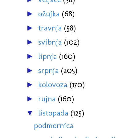
ožujka
(68)
►
travnja
(58)
►
svibnja
(102)
►
lipnja
(160)
►
srpnja
(205)
►
kolovoza
(170)
►
rujna
(160)
►
listopada
(125)
▼
podmornica