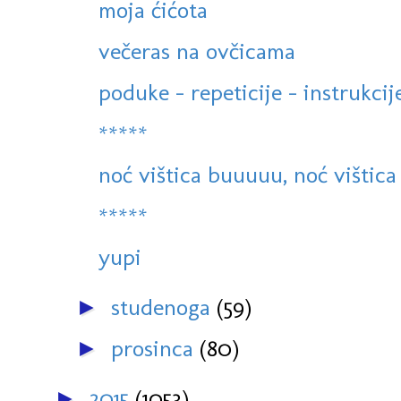
moja ćićota
večeras na ovčicama
poduke - repeticije - instrukcije
*****
noć vištica buuuuu, noć vištica
*****
yupi
studenoga
(59)
►
prosinca
(80)
►
2015
(1053)
►