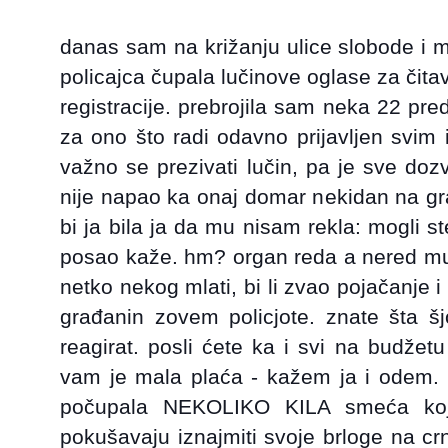
danas sam na križanju ulice slobode i m
policajca čupala lučinove oglase za čita
registracije. prebrojila sam neka 22 pre
za ono što radi odavno prijavljen svim in
važno se prezivati lučin, pa je sve doz
nije napao ka onaj domar nekidan na gr
bi ja bila ja da mu nisam rekla: mogli st
posao kaže. hm? organ reda a nered mu 
netko nekog mlati, bi li zvao pojačanje i 
građanin zovem policjote. znate šta šj
reagirat. posli ćete ka i svi na budžetu
vam je mala plaća - kažem ja i odem. 
počupala NEKOLIKO KILA smeća koj
pokušavaju iznajmiti svoje brloge na cr