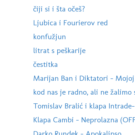
čiji si i šta očeš?
Ljubica i Fourierov red
konfužjun
litrat s peškarije
čestitka
Marijan Ban i Diktatori - Mojoj
kod nas je radno, ali ne žalimo s
Tomislav Bralić i klapa Intrade-
Klapa Cambi - Neprolazna (OF
Darko Rundek - Apokalipso