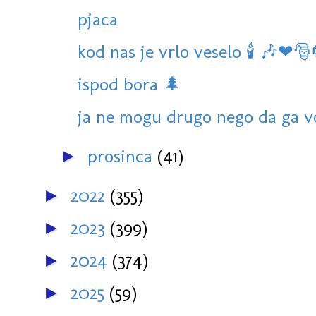
pjaca
kod nas je vrlo veselo 🕯 🎶❤🎅
ispod bora 🌲
ja ne mogu drugo nego da ga v
prosinca
(41)
►
2022
(355)
►
2023
(399)
►
2024
(374)
►
2025
(59)
►