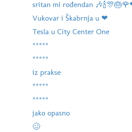
sritan mi rođendan 🎶🍾🎊🎂
Vukovar i Škabrnja u ❤
Tesla u City Center One
*****
*****
iz prakse
*****
*****
jako opasno
🥴