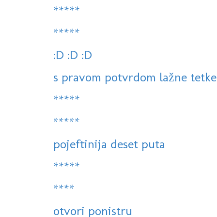
*****
*****
:D :D :D
s pravom potvrdom lažne tetke 
*****
*****
pojeftinija deset puta
*****
****
otvori ponistru