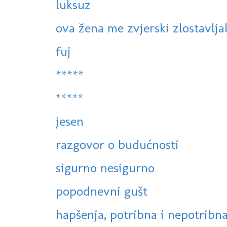
luksuz
ova žena me zvjerski zlostavlja
fuj
*****
*****
jesen
razgovor o budućnosti
sigurno nesigurno
popodnevni gušt
hapšenja, potribna i nepotribna,