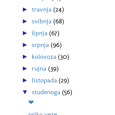
travnja
(24)
►
svibnja
(68)
►
lipnja
(67)
►
srpnja
(96)
►
kolovoza
(30)
►
rujna
(39)
►
listopada
(29)
►
studenoga
(56)
▼
❤
priko veze