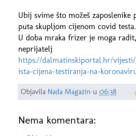
Ubij svime što možeš zaposlenike p
puta skupljom cijenom covid testa. Is
U doba mraka frizer je moga radit,
neprijatelj
https://dalmatinskiportal.hr/vijesti
ista-cijena-testiranja-na-koronavir
Objavila
Nada Magazin
u
06:38
Nema komentara: