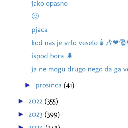
jako opasno
🥴
pjaca
kod nas je vrlo veselo 🕯 🎶❤🎅
ispod bora 🌲
ja ne mogu drugo nego da ga v
prosinca
(41)
►
2022
(355)
►
2023
(399)
►
2024
(374)
►