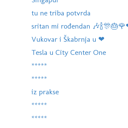
tu ne triba potvrda
sritan mi rođendan 🎶🍾🎊🎂
Vukovar i Škabrnja u ❤
Tesla u City Center One
*****
*****
iz prakse
*****
*****