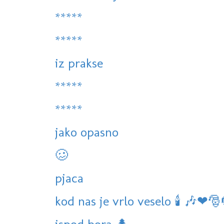
*****
*****
iz prakse
*****
*****
jako opasno
🥴
pjaca
kod nas je vrlo veselo 🕯 🎶❤🎅