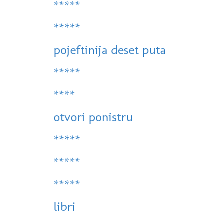
*****
*****
pojeftinija deset puta
*****
****
otvori ponistru
*****
*****
*****
libri