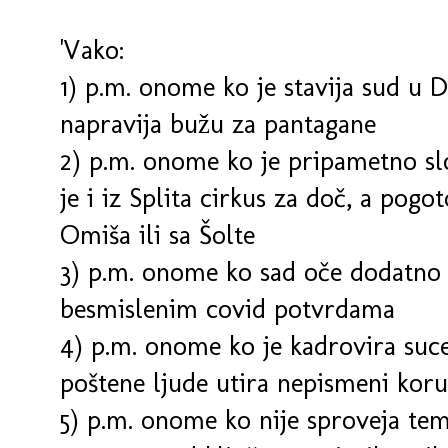
'Vako:
1) p.m. onome ko je stavija sud u 
napravija bužu za pantagane
2) p.m. onome ko je pripametno sl
je i iz Splita cirkus za doč, a pog
Omiša ili sa Šolte
3) p.m. onome ko sad oče dodatno
besmislenim covid potvrdama
4) p.m. onome ko je kadrovira suc
poštene ljude utira nepismeni kor
5) p.m. onome ko nije sproveja temel