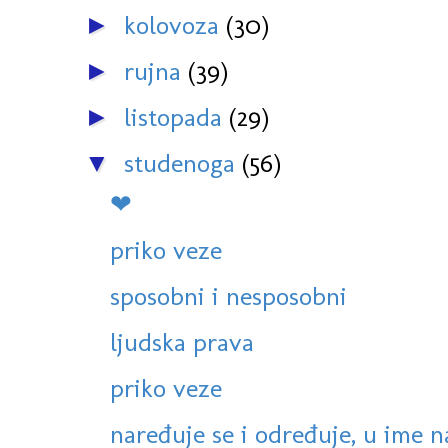
kolovoza
(30)
►
rujna
(39)
►
listopada
(29)
►
studenoga
(56)
▼
❤
priko veze
sposobni i nesposobni
ljudska prava
priko veze
naređuje se i određuje, u ime na