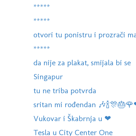
*****
*****
otvori tu ponistru i prozrači m
*****
da nije za plakat, smijala bi se
Singapur
tu ne triba potvrda
sritan mi rođendan 🎶🍾🎊🎂
Vukovar i Škabrnja u ❤
Tesla u City Center One