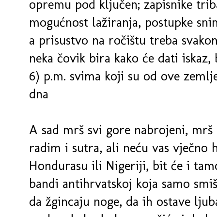
opremu pod ključen; zapisnike triba
mogućnost lažiranja, postupke snim
a prisustvo na ročištu treba svako
neka čovik bira kako će dati iskaz, b
6) p.m. svima koji su od ove zemlj
dna
A sad mrš svi gore nabrojeni, mrš 
radim i sutra, ali neću vas vječno 
Hondurasu ili Nigeriji, bit će i tam
bandi antihrvatskoj koja samo smišl
da žgincaju noge, da ih ostave ljub