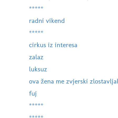
*****
radni vikend
*****
cirkus iz interesa
zalaz
luksuz
ova žena me zvjerski zlostavlja
fuj
*****
*****