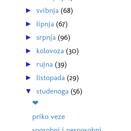
svibnja
(68)
►
lipnja
(67)
►
srpnja
(96)
►
kolovoza
(30)
►
rujna
(39)
►
listopada
(29)
►
studenoga
(56)
▼
❤
priko veze
sposobni i nesposobni