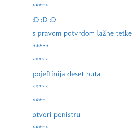
*****
:D :D :D
s pravom potvrdom lažne tetke 
*****
*****
pojeftinija deset puta
*****
****
otvori ponistru
*****