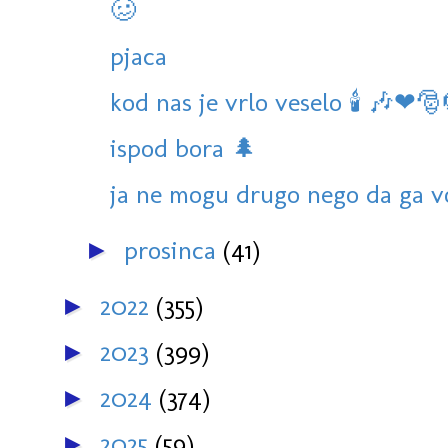
🥴
pjaca
kod nas je vrlo veselo 🕯 🎶❤🎅
ispod bora 🌲
ja ne mogu drugo nego da ga v
prosinca
(41)
►
2022
(355)
►
2023
(399)
►
2024
(374)
►
2025
(59)
►