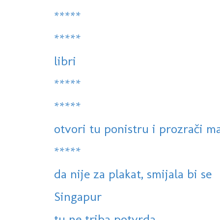
*****
*****
libri
*****
*****
otvori tu ponistru i prozrači m
*****
da nije za plakat, smijala bi se
Singapur
tu ne triba potvrda