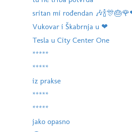
sritan mi rođendan 🎶🍾🎊🎂
Vukovar i Škabrnja u ❤
Tesla u City Center One
*****
*****
iz prakse
*****
*****
jako opasno