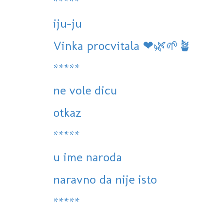
*****
iju-ju
Vinka procvitala ❤🌿🌱🪴
*****
ne vole dicu
otkaz
*****
u ime naroda
naravno da nije isto
*****