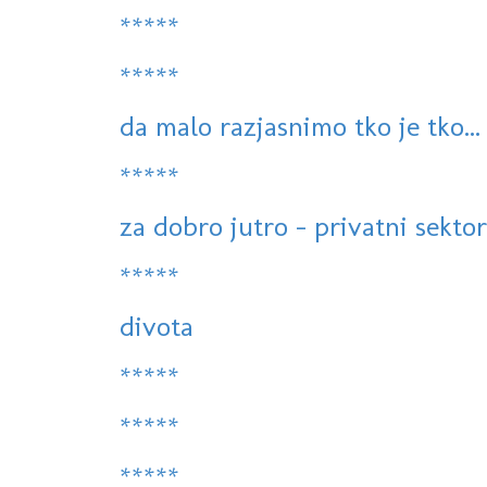
*****
*****
da malo razjasnimo tko je tko...
*****
za dobro jutro - privatni sekto
*****
divota
*****
*****
*****