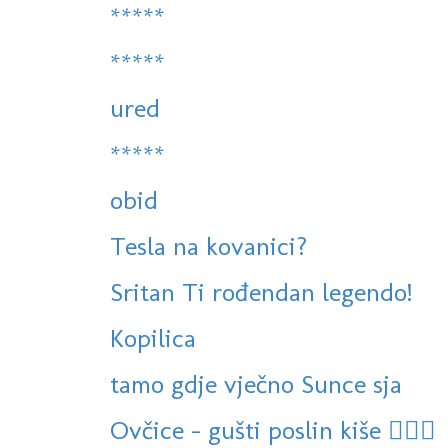
*****
*****
ured
*****
obid
Tesla na kovanici?
Sritan Ti rođendan legendo!
Kopilica
tamo gdje vječno Sunce sja
Ovčice - gušti poslin kiše 🏊‍♀️👒