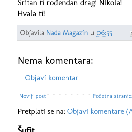
Sritan ti rođendan dragi Nikola!
Hvala ti!
Objavila
Nada Magazin
u
06:55
Nema komentara:
Objavi komentar
Noviji post
Početna stranic
Pretplati se na:
Objavi komentare (
Šufit