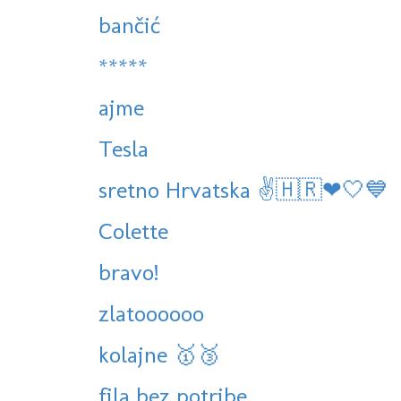
bančić
*****
ajme
Tesla
sretno Hrvatska ✌🇭🇷❤🤍💙
Colette
bravo!
zlatoooooo
kolajne 🥇🥉
fila bez potribe