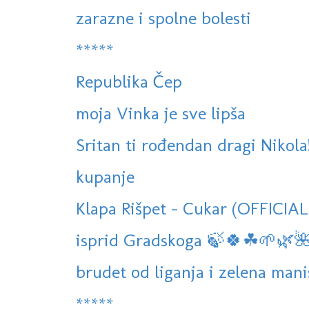
zarazne i spolne bolesti
*****
Republika Čep
moja Vinka je sve lipša
Sritan ti rođendan dragi Nikola
kupanje
Klapa Rišpet - Cukar (OFFICIA
isprid Gradskoga 🍃🍀☘🌱🌿
brudet od liganja i zelena mani
*****