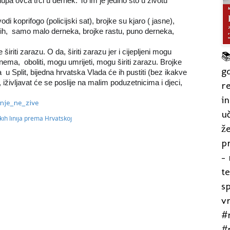
pa ovca trči u dernek. To im je jedino što u životu 
 koprifogo (policijski sat), brojke su kjaro ( jasne), 
,  samo malo derneka, brojke rastu, puno derneka, 
širiti zarazu. O da, širiti zarazu jer i cijepljeni mogu 

ema,  oboliti, mogu umrijeti, mogu širiti zarazu. Brojke 
gd
  u Split, bijedna hrvatska Vlada će ih pustiti (bez ikakve 
iživljavat će se poslije na malim poduzetnicima i djeci, 
re
in
inje_ne_zive
uč
že
pr
- 
t
s
v
#r
#