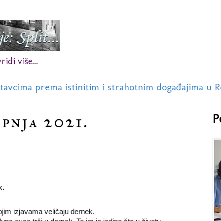
idi više...
stavcima prema istinitim i strahotnim događajima u R
rpnja 2021.
P
k. 
ojim izjavama veličaju dernek. 