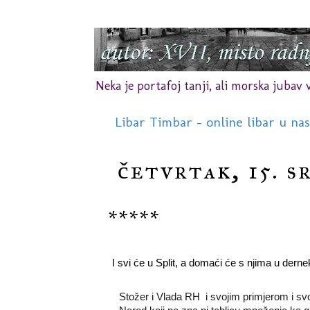
Neka je portafoj tanji, ali morska jubav vr
Libar Timbar - online libar u na
četvrtak, 15. s
*****
I svi će u Split, a domaći će s njima u derne
Stožer i Vlada RH  i svojim primjerom i sv