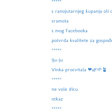
*****
s ranojutarnjeg kupanja oli d
sramota
s mog Facebooka
potvrda kvalitete za gospođ
*****
iju-ju
Vinka procvitala ❤🌿🌱🪴
*****
ne vole dicu
otkaz
*****