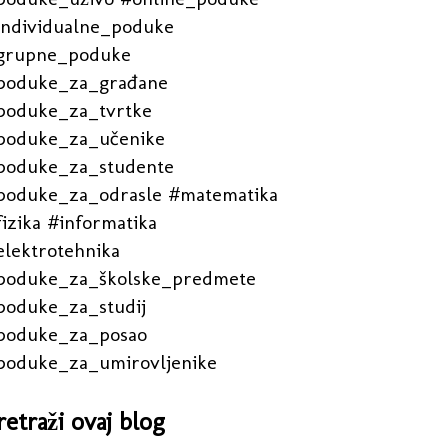
individualne_poduke
grupne_poduke
poduke_za_građane
poduke_za_tvrtke
poduke_za_učenike
poduke_za_studente
poduke_za_odrasle #matematika
izika #informatika
elektrotehnika
poduke_za_školske_predmete
poduke_za_studij
poduke_za_posao
poduke_za_umirovljenike
retraži ovaj blog