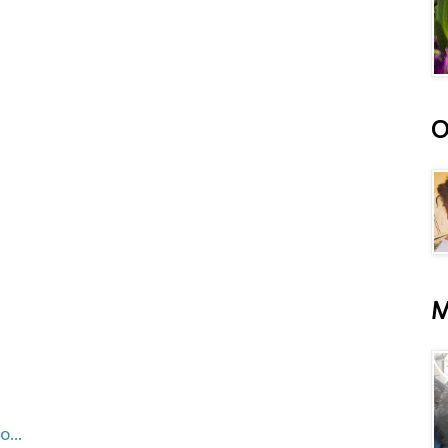
O
M
...