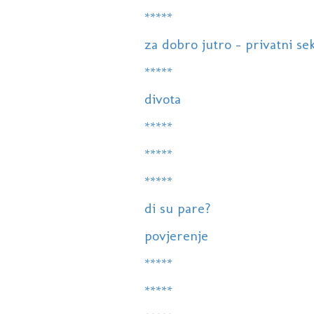
*****
za dobro jutro - privatni se
*****
divota
*****
*****
*****
di su pare?
povjerenje
*****
*****