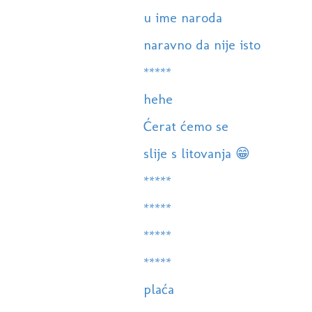
u ime naroda
naravno da nije isto
*****
hehe
Ćerat ćemo se
slije s litovanja 😁
*****
*****
*****
*****
plaća