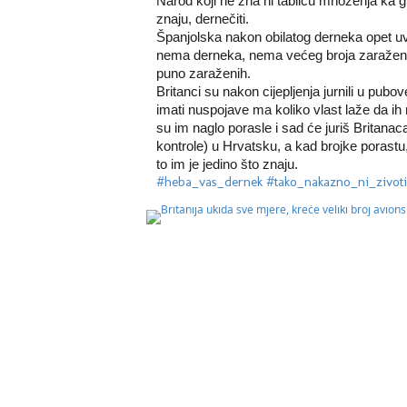
Narod koji ne zna ni tablicu množenja ka glu
znaju, dernečiti.
Španjolska nakon obilatog derneka opet uvodi
nema derneka, nema većeg broja zaraženih
puno zaraženih.
Britanci su nakon cijepljenja jurnili u pubove 
imati nuspojave ma koliko vlast laže da ih n
su im naglo porasle i sad će juriš Britanaca
kontrole) u Hrvatsku, a kad brojke porastu, 
to im je jedino što znaju.
#heba_vas_dernek
#tako_nakazno_ni_zivot