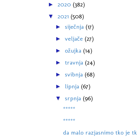
2020
(382)
►
2021
(508)
▼
siječnja
(17)
►
veljače
(27)
►
ožujka
(14)
►
travnja
(24)
►
svibnja
(68)
►
lipnja
(67)
►
srpnja
(96)
▼
*****
*****
da malo razjasnimo tko je tko