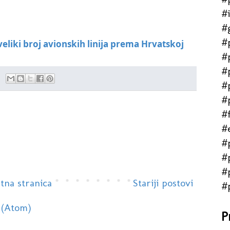
#
#
#
veliki broj avionskih linija prema Hrvatskoj
#
#
#
#
#f
#
#
#
#
tna stranica
Stariji postovi
#
 (Atom)
P