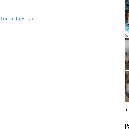
ktor ustaje rano
m
P