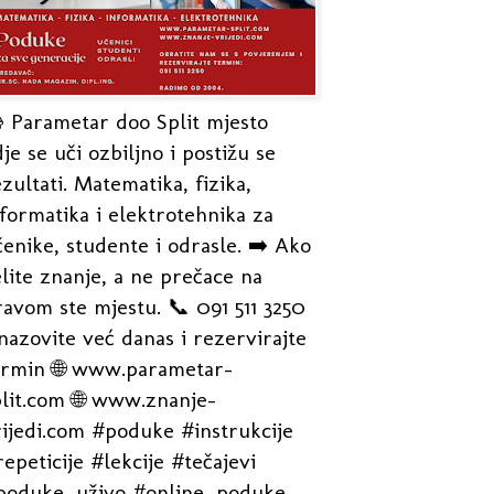
 Parametar doo Split mjesto
je se uči ozbiljno i postižu se
zultati. Matematika, fizika,
formatika i elektrotehnika za
enike, studente i odrasle. ➡️ Ako
lite znanje, a ne prečace na
avom ste mjestu. 📞 091 511 3250
nazovite već danas i rezervirajte
ermin 🌐 www.parametar-
plit.com 🌐 www.znanje-
rijedi.com #poduke #instrukcije
epeticije #lekcije #tečajevi
poduke_uživo #online_poduke