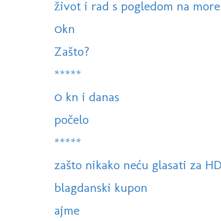
život i rad s pogledom na more
0kn
Zašto?
*****
0 kn i danas
počelo
*****
zašto nikako neću glasati za H
blagdanski kupon
ajme