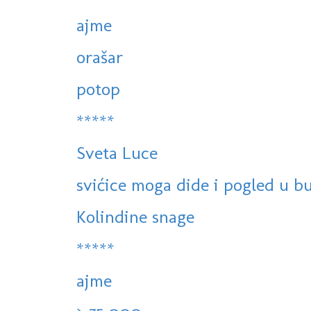
ajme
orašar
potop
*****
Sveta Luce
svićice moga dide i pogled u b
Kolindine snage
*****
ajme