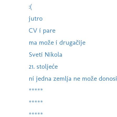
:(
jutro
CV i pare
ma može i drugačije
Sveti Nikola
21. stoljeće
ni jedna zemlja ne može donositi
*****
*****
*****