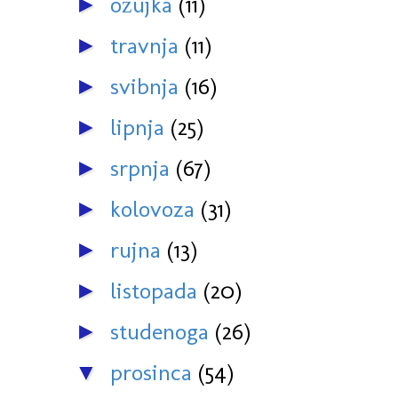
ožujka
(11)
►
travnja
(11)
►
svibnja
(16)
►
lipnja
(25)
►
srpnja
(67)
►
kolovoza
(31)
►
rujna
(13)
►
listopada
(20)
►
studenoga
(26)
►
prosinca
(54)
▼