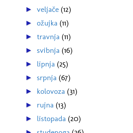
veljače
(12)
►
ožujka
(11)
►
travnja
(11)
►
svibnja
(16)
►
lipnja
(25)
►
srpnja
(67)
►
kolovoza
(31)
►
rujna
(13)
►
listopada
(20)
►
studenoga
(26)
►