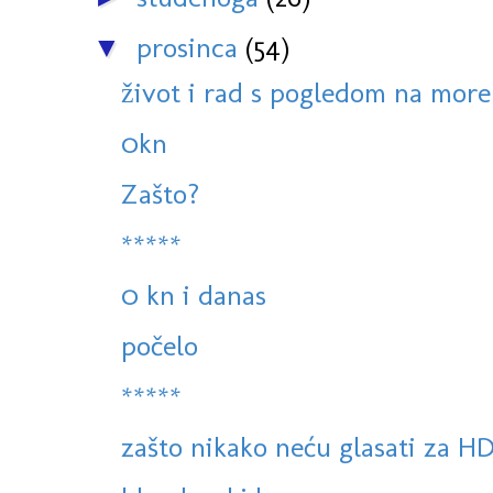
prosinca
(54)
▼
život i rad s pogledom na more
0kn
Zašto?
*****
0 kn i danas
počelo
*****
zašto nikako neću glasati za H