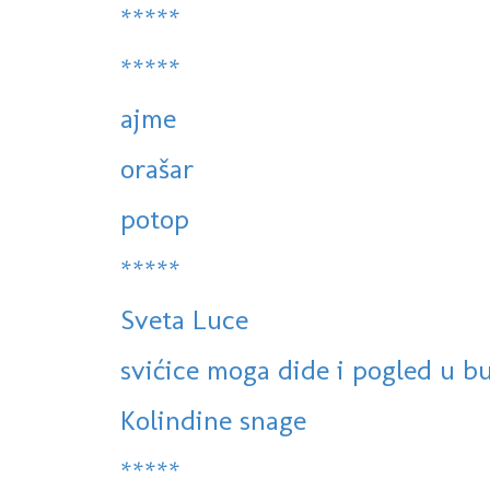
*****
*****
ajme
orašar
potop
*****
Sveta Luce
svićice moga dide i pogled u b
Kolindine snage
*****