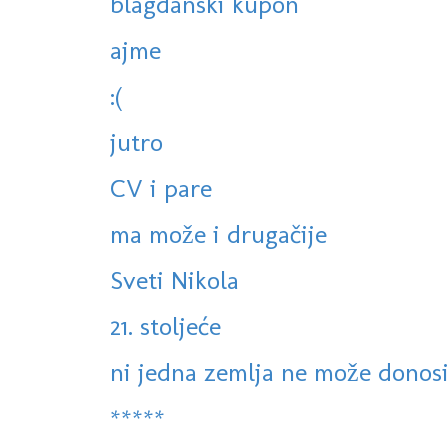
blagdanski kupon
ajme
:(
jutro
CV i pare
ma može i drugačije
Sveti Nikola
21. stoljeće
ni jedna zemlja ne može donositi
*****