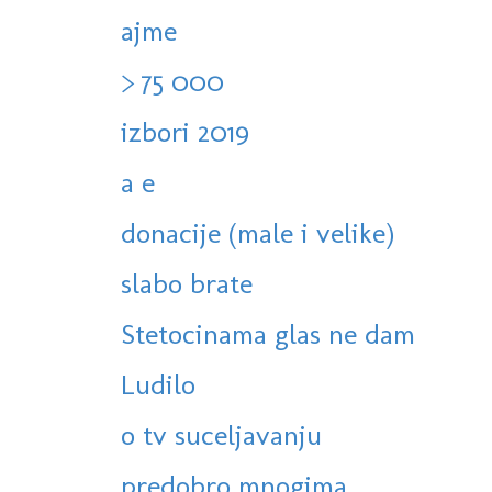
ajme
> 75 000
izbori 2019
a e
donacije (male i velike)
slabo brate
Stetocinama glas ne dam
Ludilo
o tv suceljavanju
predobro mnogima