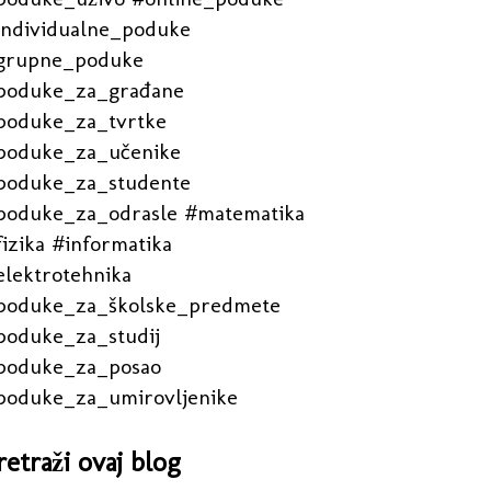
individualne_poduke
grupne_poduke
poduke_za_građane
poduke_za_tvrtke
poduke_za_učenike
poduke_za_studente
poduke_za_odrasle #matematika
izika #informatika
elektrotehnika
poduke_za_školske_predmete
poduke_za_studij
poduke_za_posao
poduke_za_umirovljenike
retraži ovaj blog