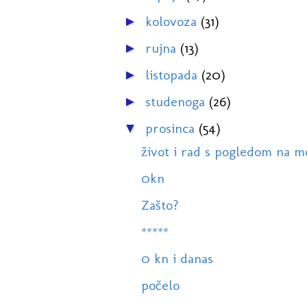
kolovoza
(31)
►
rujna
(13)
►
listopada
(20)
►
studenoga
(26)
►
prosinca
(54)
▼
život i rad s pogledom na m
0kn
Zašto?
*****
0 kn i danas
počelo