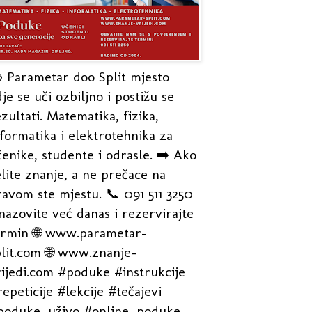
 Parametar doo Split mjesto
je se uči ozbiljno i postižu se
zultati. Matematika, fizika,
formatika i elektrotehnika za
enike, studente i odrasle. ➡️ Ako
lite znanje, a ne prečace na
avom ste mjestu. 📞 091 511 3250
nazovite već danas i rezervirajte
ermin 🌐 www.parametar-
plit.com 🌐 www.znanje-
rijedi.com #poduke #instrukcije
epeticije #lekcije #tečajevi
poduke_uživo #online_poduke