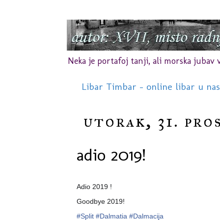
Neka je portafoj tanji, ali morska jubav vr
Libar Timbar - online libar u na
utorak, 31. pro
adio 2019!
Adio 2019 !
Goodbye 2019!
#Split
#Dalmatia
#Dalmacija