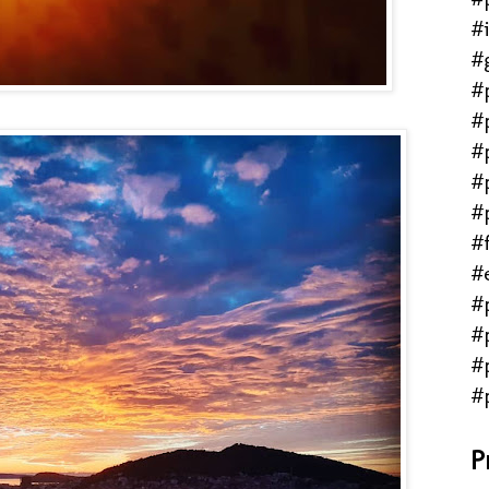
#
#
#
#
#
#
#
#f
#
#
#
#
#
P