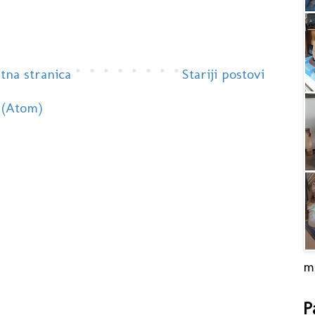
tna stranica
Stariji postovi
 (Atom)
m
P