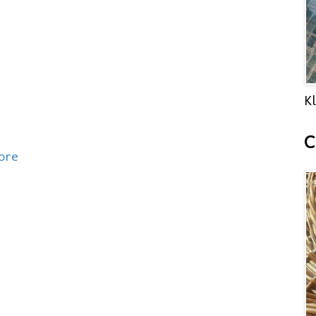
Kl
C
ore