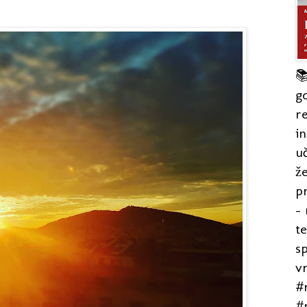

gd
re
in
uč
že
pr
- 
t
s
v
#r
#