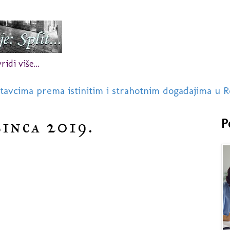
idi više...
stavcima prema istinitim i strahotnim događajima u R
sinca 2019.
P