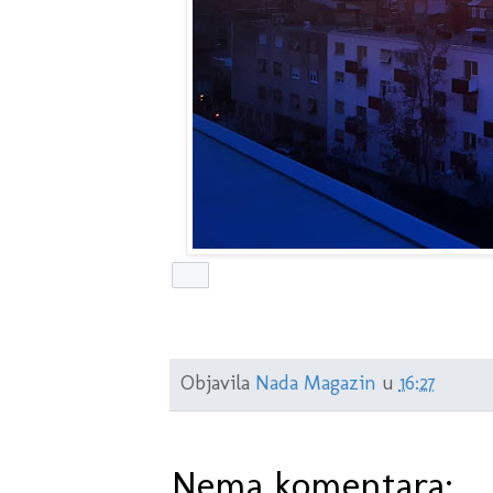
Objavila
Nada Magazin
u
16:27
Nema komentara: