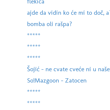
flekica
ajde da vidin ko će mi to doč, a
bomba oli rašpa?
*****
*****
*****
Šojić - ne cvate cveće ni u na
So!Mazgoon - Zatocen
*****
*****