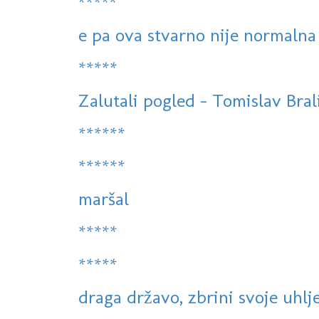
*****
e pa ova stvarno nije normalna
*****
Zalutali pogled - Tomislav Bralić
******
******
maršal
*****
*****
draga državo, zbrini svoje uhlj