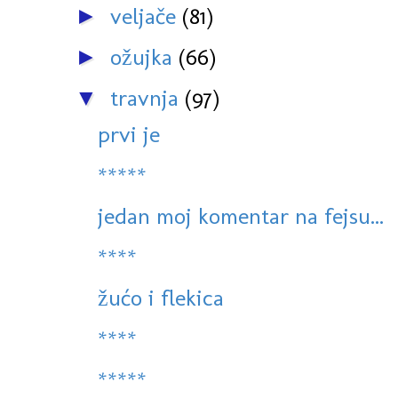
veljače
(81)
►
ožujka
(66)
►
travnja
(97)
▼
prvi je
*****
jedan moj komentar na fejsu...
****
žućo i flekica
****
*****