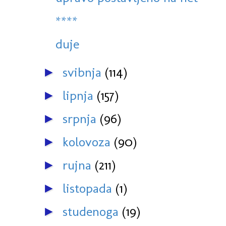
****
duje
svibnja
(114)
►
lipnja
(157)
►
srpnja
(96)
►
kolovoza
(90)
►
rujna
(211)
►
listopada
(1)
►
studenoga
(19)
►