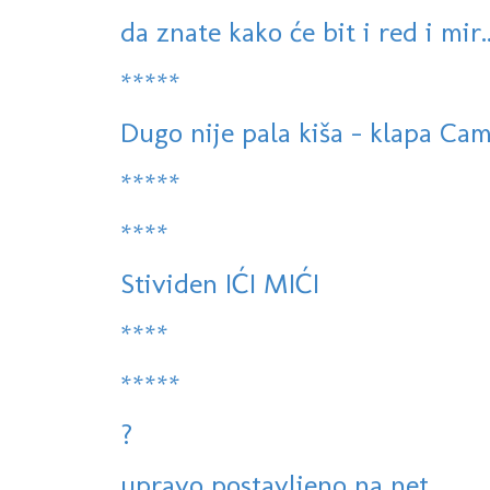
da znate kako će bit i red i mir..
*****
Dugo nije pala kiša - klapa Cam
*****
****
Stividen IĆI MIĆI
****
*****
?
upravo postavljeno na net