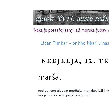
Neka je portafoj tanji, ali morska jubav vr
Libar Timbar - online libar u na
nedjelja, 12. t
maršal
peti put san gledala maršala. marinko, laži i klev
moga bi ga čovik gledat još 55 puti...