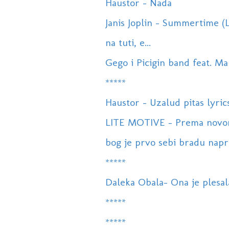
Haustor - Nada
Janis Joplin - Summertime (L
na tuti, e...
Gego i Picigin band feat. Ma
*****
Haustor - Uzalud pitas lyric
LITE MOTIVE - Prema novom (
bog je prvo sebi bradu napr
*****
Daleka Obala- Ona je plesal
*****
*****