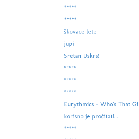
*****
*****
škovace lete
jupi
Sretan Uskrs!
*****
*****
*****
Eurythmics - Who's That Gi
korisno je pročitati...
*****