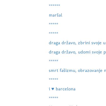
******
maršal
*****
*****
draga državo, zbrini svoje u
draga državo, udomi svoje pri
*****
smrt fašizmu, obrazovanje n
*****
i ♥ barcelona
*****