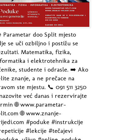
 Parametar doo Split mjesto
je se uči ozbiljno i postižu se
zultati. Matematika, fizika,
formatika i elektrotehnika za
enike, studente i odrasle. ➡️ Ako
lite znanje, a ne prečace na
avom ste mjestu. 📞 091 511 3250
nazovite već danas i rezervirajte
ermin 🌐 www.parametar-
plit.com 🌐 www.znanje-
rijedi.com #poduke #instrukcije
epeticije #lekcije #tečajevi
poduke_uživo #online_poduke