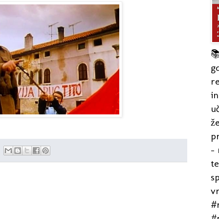

gd
re
in
uč
že
pr
- 
t
s
v
#r
#