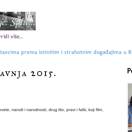
idi više...
stavcima prema istinitim i strahotnim događajima u R
ravnja 2015.
P
ete, narodi i narodnosti, drug tito, pravi i falši, koji film,