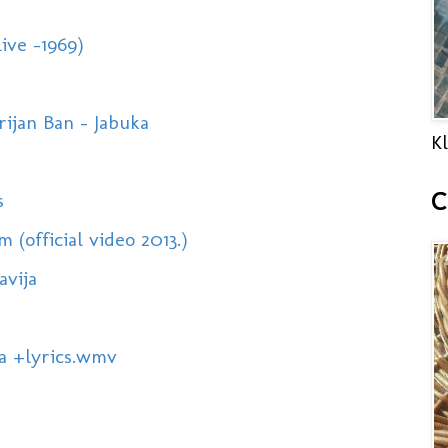
ive -1969)
rijan Ban - Jabuka
Kl
C
s
official video 2013.)
avija
a +lyrics.wmv