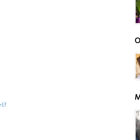
O
M
rl?