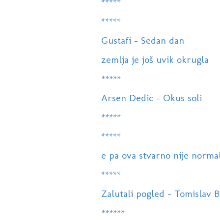
*****
*****
Gustafi - Sedan dan
zemlja je još uvik okrugla
*****
Arsen Dedic - Okus soli
*****
*****
e pa ova stvarno nije norma
*****
Zalutali pogled - Tomislav Bra
******