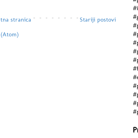
#
#
tna stranica
Stariji postovi
#
#
 (Atom)
#
#
#
#f
#
#
#
#
#
P