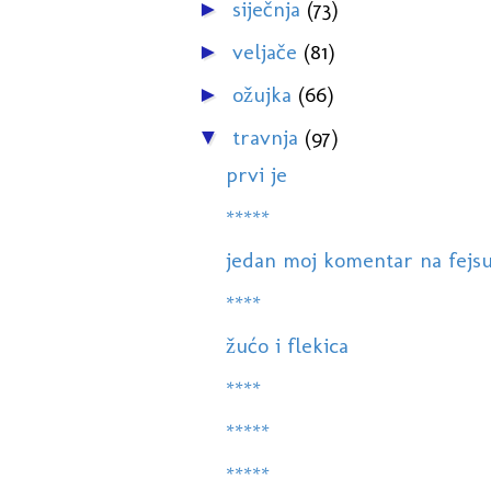
siječnja
(73)
►
veljače
(81)
►
ožujka
(66)
►
travnja
(97)
▼
prvi je
*****
jedan moj komentar na fejsu.
****
žućo i flekica
****
*****
*****