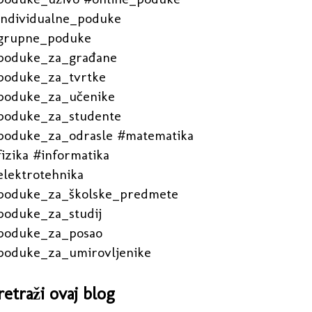
individualne_poduke
grupne_poduke
poduke_za_građane
poduke_za_tvrtke
poduke_za_učenike
poduke_za_studente
poduke_za_odrasle #matematika
izika #informatika
elektrotehnika
poduke_za_školske_predmete
poduke_za_studij
poduke_za_posao
poduke_za_umirovljenike
retraži ovaj blog