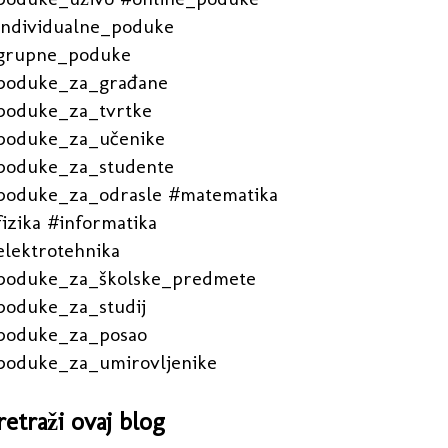
individualne_poduke
grupne_poduke
poduke_za_građane
poduke_za_tvrtke
poduke_za_učenike
poduke_za_studente
poduke_za_odrasle #matematika
izika #informatika
elektrotehnika
poduke_za_školske_predmete
poduke_za_studij
poduke_za_posao
poduke_za_umirovljenike
retraži ovaj blog