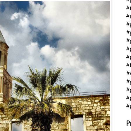
#
#
#
#
#
#
#
#f
#
#
#
#
#
P