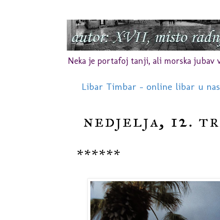
Neka je portafoj tanji, ali morska jubav vr
Libar Timbar - online libar u na
nedjelja, 12. t
******