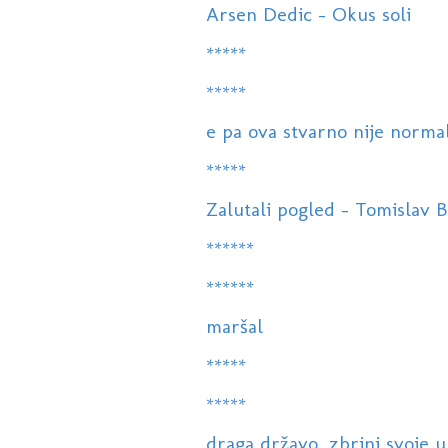
Arsen Dedic - Okus soli
*****
*****
e pa ova stvarno nije norma
*****
Zalutali pogled - Tomislav Bra
******
******
maršal
*****
*****
draga državo, zbrini svoje u