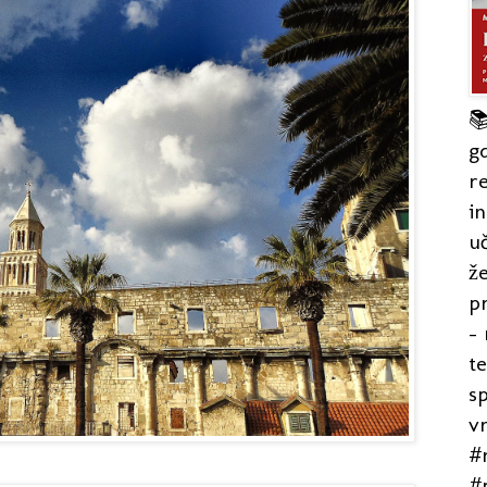

gd
re
in
uč
že
pr
- 
t
s
v
#r
#