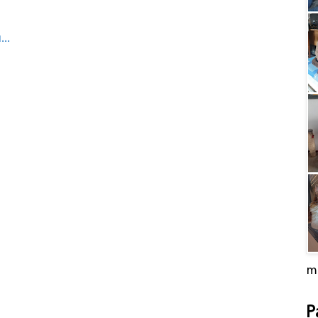
..
m
P