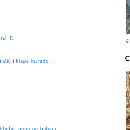
lna :D
Kl
C
lić i klapa Intrade ...
hljebe, meni ne tribaju