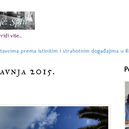
idi više...
stavcima prema istinitim i strahotnim događajima u R
ravnja 2015.
P