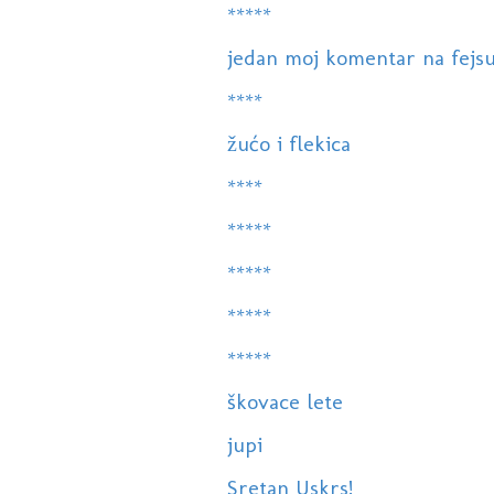
*****
jedan moj komentar na fejsu.
****
žućo i flekica
****
*****
*****
*****
*****
škovace lete
jupi
Sretan Uskrs!