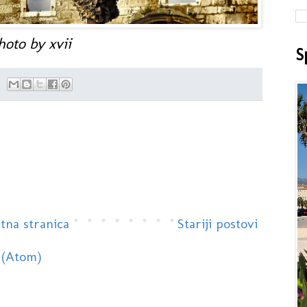
hoto by xvii
S
tna stranica
Stariji postovi
 (Atom)