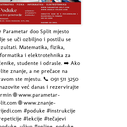
 Parametar doo Split mjesto
je se uči ozbiljno i postižu se
zultati. Matematika, fizika,
formatika i elektrotehnika za
enike, studente i odrasle. ➡️ Ako
lite znanje, a ne prečace na
avom ste mjestu. 📞 091 511 3250
nazovite već danas i rezervirajte
ermin 🌐 www.parametar-
plit.com 🌐 www.znanje-
rijedi.com #poduke #instrukcije
epeticije #lekcije #tečajevi
poduke_uživo #online_poduke