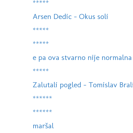
*****
Arsen Dedic - Okus soli
*****
*****
e pa ova stvarno nije normalna
*****
Zalutali pogled - Tomislav Bralić
******
******
maršal