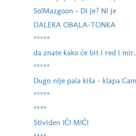
So!Mazgoon - Di je? Ni je
DALEKA OBALA-TONKA
*****
da znate kako će bit i red i mir..
*****
Dugo nije pala kiša - klapa Cam
*****
****
Stividen IĆI MIĆI