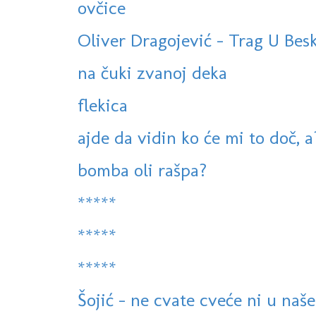
ovčice
Oliver Dragojević - Trag U Bes
na čuki zvanoj deka
flekica
ajde da vidin ko će mi to doč, a
bomba oli rašpa?
*****
*****
*****
Šojić - ne cvate cveće ni u na