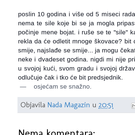
poslin 10 godina i više od 5 miseci rad
nema te sile koje bi se ja mogla pripas
počinje mene bojat. i ruše se te "sile" 
rekla da će odletit mnoge škovace? bit 
smije, najslađe se smije... ja mogu čeka
neke i dvadeset godina. nigdi mi nije pri
u svojoj kući, svom gradu i svojoj držav
odlučuje čak i tko će bit predsjednik.
—
osjećam se snažno.
Objavila
Nada Magazin
u
20:51
Nema komentara: