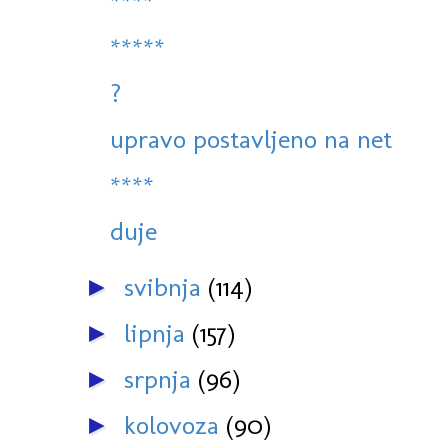
****
*****
?
upravo postavljeno na net
****
duje
svibnja
(114)
►
lipnja
(157)
►
srpnja
(96)
►
kolovoza
(90)
►