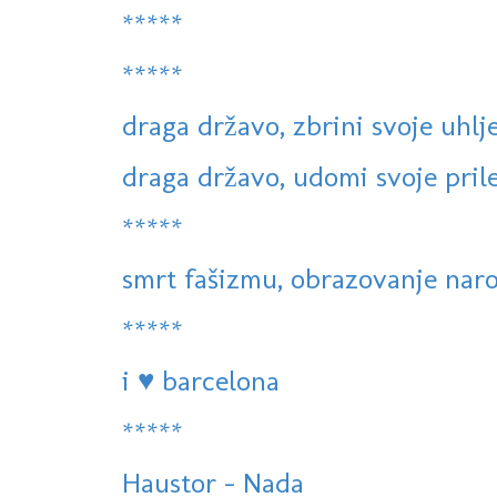
*****
*****
draga državo, zbrini svoje uhlj
draga državo, udomi svoje prilež
*****
smrt fašizmu, obrazovanje narod
*****
i ♥ barcelona
*****
Haustor - Nada