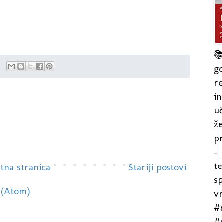

gd
re
in
uč
že
pr
- 
t
tna stranica
Stariji postovi
s
 (Atom)
v
#r
#