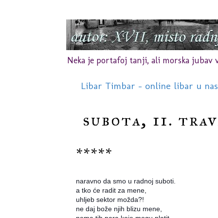
Neka je portafoj tanji, ali morska jubav vr
Libar Timbar - online libar u na
subota, 11. trav
*****
naravno da smo u radnoj suboti.
a tko će radit za mene,
uhljeb sektor možda?!
ne daj bože njih blizu mene,