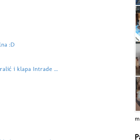
lna :D
lić i klapa Intrade ...
m
P