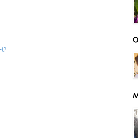
O
rl?
M