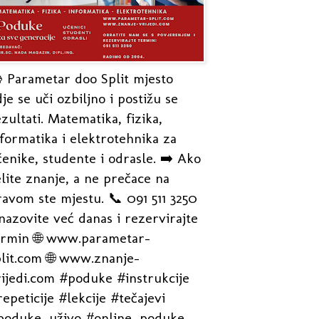
 Parametar doo Split mjesto
je se uči ozbiljno i postižu se
zultati. Matematika, fizika,
formatika i elektrotehnika za
enike, studente i odrasle. ➡️ Ako
lite znanje, a ne prečace na
avom ste mjestu. 📞 091 511 3250
nazovite već danas i rezervirajte
ermin 🌐 www.parametar-
plit.com 🌐 www.znanje-
rijedi.com #poduke #instrukcije
epeticije #lekcije #tečajevi
poduke_uživo #online_poduke