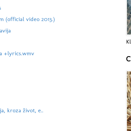
s
official video 2013.)
avija
Kl
a +lyrics.wmv
C
a, kroza život, e..