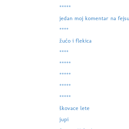
*****
jedan moj komentar na fejsu.
****
žućo i flekica
****
*****
*****
*****
*****
škovace lete
jupi