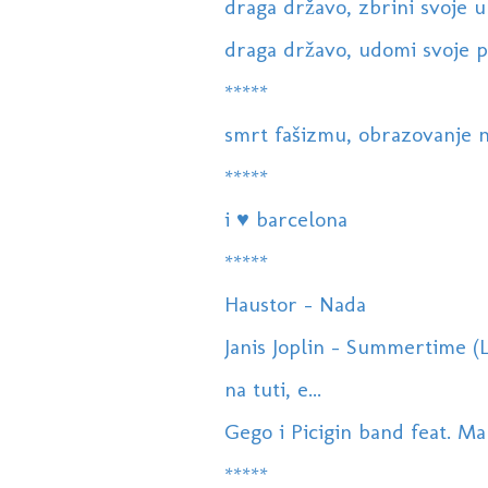
draga državo, zbrini svoje u
draga državo, udomi svoje pri
*****
smrt fašizmu, obrazovanje n
*****
i ♥ barcelona
*****
Haustor - Nada
Janis Joplin - Summertime (L
na tuti, e...
Gego i Picigin band feat. Ma
*****