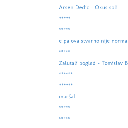
Arsen Dedic - Okus soli
*****
*****
e pa ova stvarno nije norma
*****
Zalutali pogled - Tomislav Bra
******
******
maršal
*****
*****