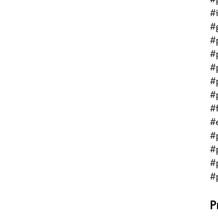
#
#
#
#
#
#
#
#f
#
#
#
#
#
P