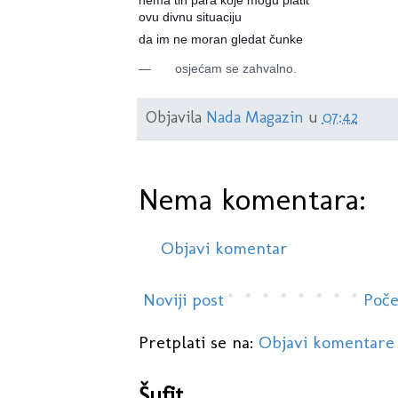
nema tih para koje mogu platit
ovu divnu situaciju
da im ne moran gledat čunke
—
osjećam se zahvalno.
Objavila
Nada Magazin
u
07:42
Nema komentara:
Objavi komentar
Noviji post
Poče
Pretplati se na:
Objavi komentare
Šufit