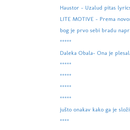
Haustor - Uzalud pitas lyric
LITE MOTIVE - Prema novom (
bog je prvo sebi bradu napr
*****
Daleka Obala- Ona je plesal
*****
*****
*****
*****
jušto onakav kako ga je složij
****