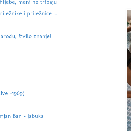
hljebe, meni ne tribaju
ležnike i priležnice ...
arodu, živilo znanje!
ive -1969)
rijan Ban - Jabuka