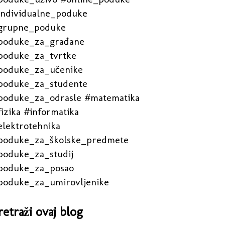
individualne_poduke
grupne_poduke
poduke_za_građane
poduke_za_tvrtke
poduke_za_učenike
poduke_za_studente
poduke_za_odrasle #matematika
izika #informatika
elektrotehnika
poduke_za_školske_predmete
poduke_za_studij
poduke_za_posao
poduke_za_umirovljenike
retraži ovaj blog