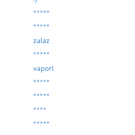
*****
*****
zalaz
*****
vapori
*****
*****
****
*****