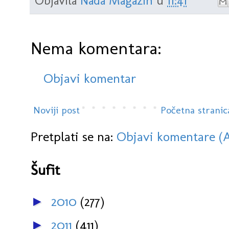
Objavila
Nada Magazin
u
11:41
Nema komentara:
Objavi komentar
Noviji post
Početna stranic
Pretplati se na:
Objavi komentare (
Šufit
2010
(277)
►
2011
(411)
►