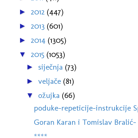
2012
(447)
►
2013
(601)
►
2014
(1305)
►
2015
(1053)
▼
siječnja
(73)
►
veljače
(81)
►
ožujka
(66)
▼
poduke-repeticije-instrukcije S
Goran Karan i Tomislav Bralić- P
****