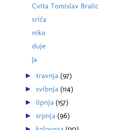
Cvita Tomislav Bralic
srića
niko
duje
Ja
travnja
(97)
►
svibnja
(114)
►
lipnja
(157)
►
srpnja
(96)
►
kolovoza
(90)
►