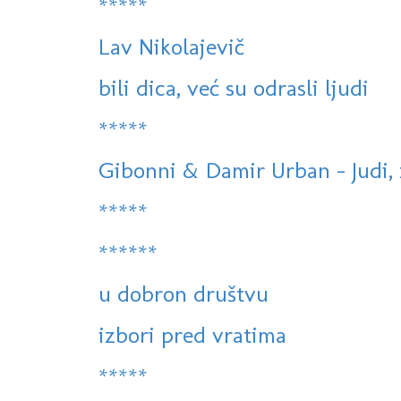
*****
Lav Nikolajevič
bili dica, već su odrasli ljudi
*****
Gibonni & Damir Urban - Judi, zv
*****
******
u dobron društvu
izbori pred vratima
*****