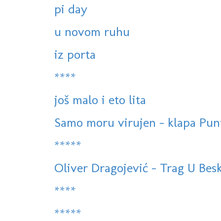
pi day
u novom ruhu
iz porta
****
još malo i eto lita
Samo moru virujen - klapa Pun
*****
Oliver Dragojević - Trag U Bes
****
*****