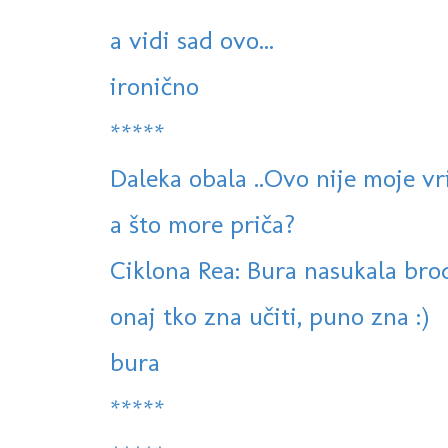
a vidi sad ovo...
ironično
*****
Daleka obala ..Ovo nije moje vr
a što more priča?
Ciklona Rea: Bura nasukala brod
onaj tko zna učiti, puno zna :)
bura
*****