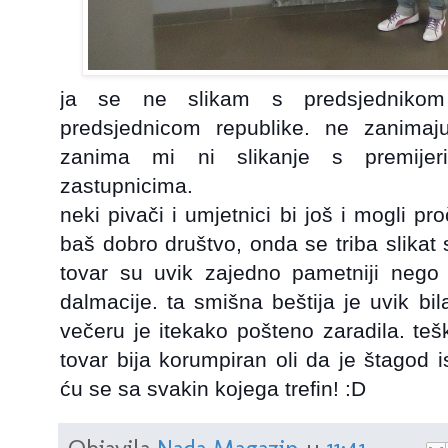
ja se ne slikam s predsjednikom
predsjednicom republike. ne zanimaju
zanima mi ni slikanje s premijeri
zastupnicima.
neki pivači i umjetnici bi još i mogli p
baš dobro društvo, onda se triba slikat 
tovar su uvik zajedno pametniji nego
dalmacije. ta smišna beštija je uvik bil
večeru je itekako pošteno zaradila. teš
tovar bija korumpiran oli da je štagod isf
ću se sa svakin kojega trefin! :D