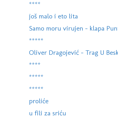
****
još malo i eto lita
Samo moru virujen - klapa Pun
*****
Oliver Dragojević - Trag U Bes
****
*****
*****
proliće
u fili za sriću