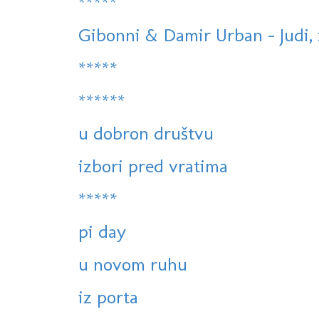
*****
Gibonni & Damir Urban - Judi, zv
*****
******
u dobron društvu
izbori pred vratima
*****
pi day
u novom ruhu
iz porta