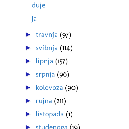
duje
Ja
travnja
(97)
►
svibnja
(114)
►
lipnja
(157)
►
srpnja
(96)
►
kolovoza
(90)
►
rujna
(211)
►
listopada
(1)
►
studenoga
(19)
►