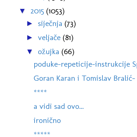
2015
(1053)
▼
siječnja
(73)
►
veljače
(81)
►
ožujka
(66)
▼
poduke-repeticije-instrukcije S
Goran Karan i Tomislav Bralić- P
****
a vidi sad ovo...
ironično
*****