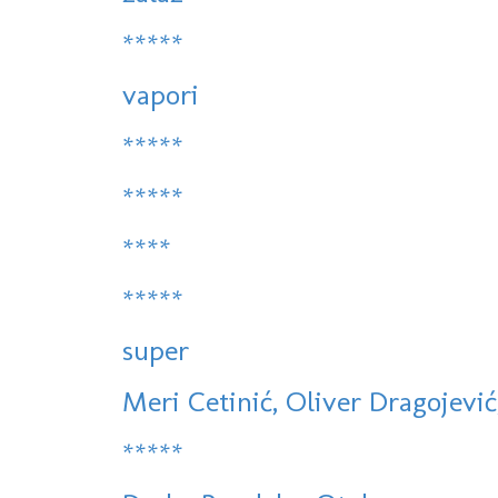
*****
vapori
*****
*****
****
*****
super
Meri Cetinić, Oliver Dragojević,
*****