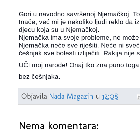
Gori u navodno savršenoj Njemačkoj. Tol
Inače, već mi je nekoliko ljudi reklo da 
djecu koja su u Njemačkoj.
Njemačka ima svoje probleme, ne može za
Njemačka neće sve riješiti. Neće ni sveće
češnjak sve bolesti izliječiti. Rakija nij
UČI moj narode! Onaj tko zna puno tog
bez češnjaka.
Objavila
Nada Magazin
u
12:08
Nema komentara: