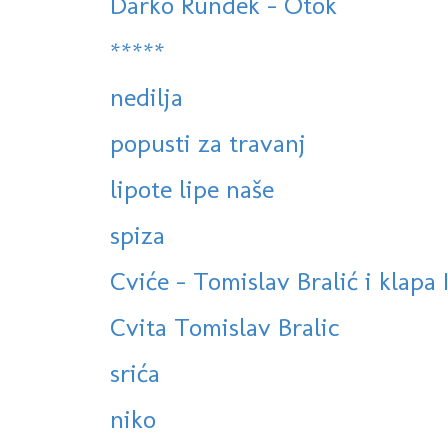
Darko Rundek - Otok
*****
nedilja
popusti za travanj
lipote lipe naše
spiza
Cviće - Tomislav Bralić i klapa 
Cvita Tomislav Bralic
srića
niko