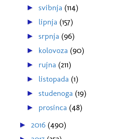
svibnja
(114)
►
lipnja
(157)
►
srpnja
(96)
►
kolovoza
(90)
►
rujna
(211)
►
listopada
(1)
►
studenoga
(19)
►
prosinca
(48)
►
2016
(490)
►