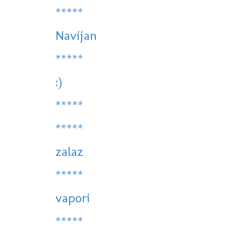
*****
Navijan
*****
:)
*****
*****
zalaz
*****
vapori
*****