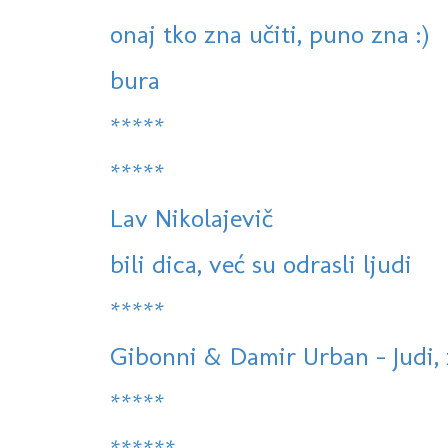
onaj tko zna učiti, puno zna :)
bura
*****
*****
Lav Nikolajevič
bili dica, već su odrasli ljudi
*****
Gibonni & Damir Urban - Judi, zv
*****