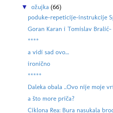
ožujka
(66)
▼
poduke-repeticije-instrukcije S
Goran Karan i Tomislav Bralić- P
****
a vidi sad ovo...
ironično
*****
Daleka obala ..Ovo nije moje vr
a što more priča?
Ciklona Rea: Bura nasukala brod