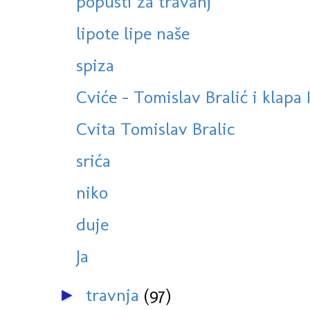
popusti za travanj
lipote lipe naše
spiza
Cviće - Tomislav Bralić i klapa 
Cvita Tomislav Bralic
srića
niko
duje
Ja
travnja
(97)
►