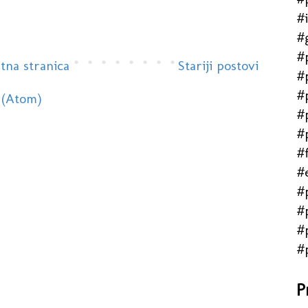
#
#
#
tna stranica
Stariji postovi
#
#
 (Atom)
#
#
#f
#
#
#
#
#
P