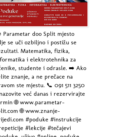
 Parametar doo Split mjesto
je se uči ozbiljno i postižu se
zultati. Matematika, fizika,
formatika i elektrotehnika za
enike, studente i odrasle. ➡️ Ako
lite znanje, a ne prečace na
avom ste mjestu. 📞 091 511 3250
nazovite već danas i rezervirajte
ermin 🌐 www.parametar-
plit.com 🌐 www.znanje-
rijedi.com #poduke #instrukcije
epeticije #lekcije #tečajevi
poduke_uživo #online_poduke