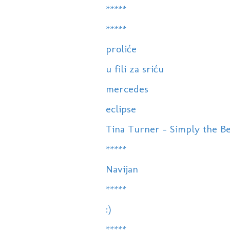
*****
*****
proliće
u fili za sriću
mercedes
eclipse
Tina Turner - Simply the Be
*****
Navijan
*****
:)
*****