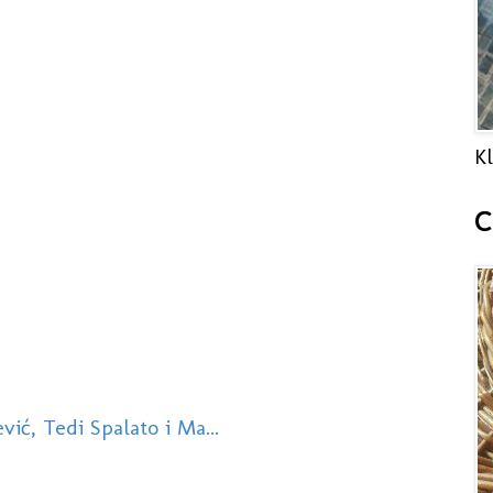
Kl
C
ić, Tedi Spalato i Ma...