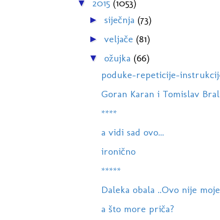
2015
(1053)
▼
siječnja
(73)
►
veljače
(81)
►
ožujka
(66)
▼
poduke-repeticije-instrukcij
Goran Karan i Tomislav Bralić
****
a vidi sad ovo...
ironično
*****
Daleka obala ..Ovo nije moje
a što more priča?