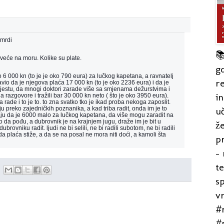
smrdi

veće na moru. Kolike su plate.
gd
o 6 000 kn (to je je oko 790 eura) za lučkog kapetana, a ravnatelj
re
avio da je njegova plaća 17 000 kn (to je oko 2236 eura) i da je
jestu, da mnogi doktori zarade više sa smjenama dežurst
vima i
in
na razgovore i tražili bar 30 000 kn neto ( što je oko 3950 eura).
a rade i to je to. to zna svatko tko je ikad proba nekoga zaposlit.
uč
u preko zajedničkih poznanika, a kad triba radit, onda im je to
ju da je 6000 malo za lučkog kapetana, da više mogu zaradit na
ko da pođu, a dubrovnik je na krajnjem jugu, draže im je bit u
že
rovniku radit. ljudi ne bi selili, ne bi radili subotom, ne bi radili
da plaća stiže, a da se na posal ne mora niti doći, a kamoli šta
pr
- 
t
s
v
#r
#