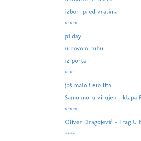
izbori pred vratima
*****
pi day
u novom ruhu
iz porta
****
još malo i eto lita
Samo moru virujen - klapa 
*****
Oliver Dragojević - Trag U 
****