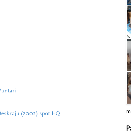
Puntari
m
Beskraju (2002) spot HQ
P