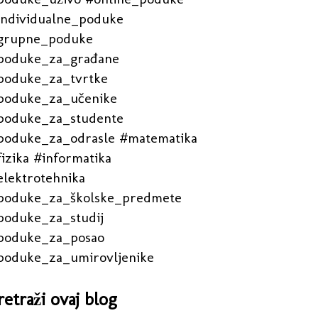
individualne_poduke
grupne_poduke
poduke_za_građane
poduke_za_tvrtke
poduke_za_učenike
poduke_za_studente
poduke_za_odrasle #matematika
izika #informatika
elektrotehnika
poduke_za_školske_predmete
poduke_za_studij
poduke_za_posao
poduke_za_umirovljenike
retraži ovaj blog