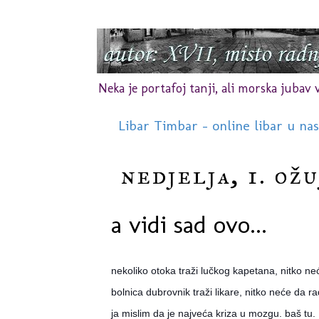
Neka je portafoj tanji, ali morska jubav vr
Libar Timbar - online libar u na
nedjelja, 1. ožu
a vidi sad ovo...
nekoliko otoka traži lučkog kapetana, nitko ne
bolnica dubrovnik traži likare, nitko neće da ra
ja mislim da je najveća kriza u mozgu. baš tu.