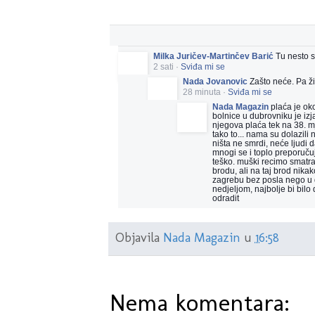
Milka Juričev-Martinčev Barić
Tu nesto 
2 sati
·
Sviđa mi se
Nada Jovanovic
Zašto neće. Pa ži
28 minuta
·
Sviđa mi se
Nada Magazin
plaća je ok
bolnice u dubrovniku je izj
njegova plaća tek na 38. m
tako to... nama su dolazili 
ništa ne smrdi, neće ljudi d
mnogi se i toplo preporučuj
teško. muški recimo smatra
brodu, ali na taj brod nika
zagrebu bez posla nego u dub
nedjeljom, najbolje bi bilo 
odradit
Objavila
Nada Magazin
u
16:58
Nema komentara: