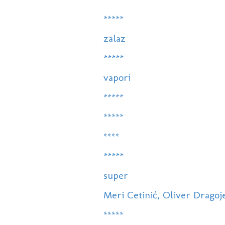
*****
zalaz
*****
vapori
*****
*****
****
*****
super
Meri Cetinić, Oliver Dragojev
*****