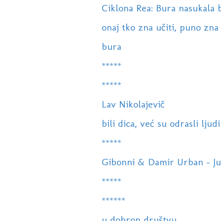
Ciklona Rea: Bura nasukala b
onaj tko zna učiti, puno zna 
bura
*****
*****
Lav Nikolajevič
bili dica, već su odrasli ljudi
*****
Gibonni & Damir Urban - Judi
*****
******
u dobron društvu