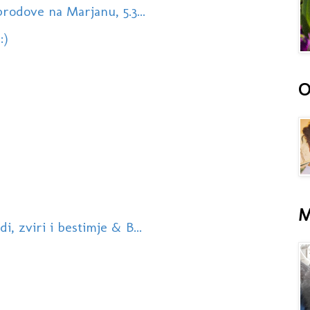
rodove na Marjanu, 5.3...
:)
O
M
, zviri i bestimje & B...