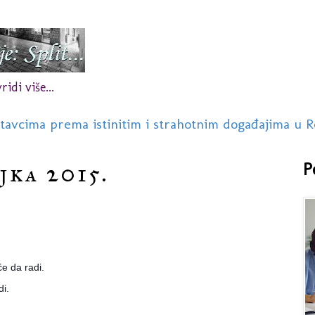
idi više...
stavcima prema istinitim i strahotnim događajima u R
jka 2015.
P
će da radi.
di.