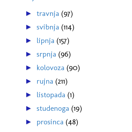
travnja
(97)
►
svibnja
(114)
►
lipnja
(157)
►
srpnja
(96)
►
kolovoza
(90)
►
rujna
(211)
►
listopada
(1)
►
studenoga
(19)
►
prosinca
(48)
►