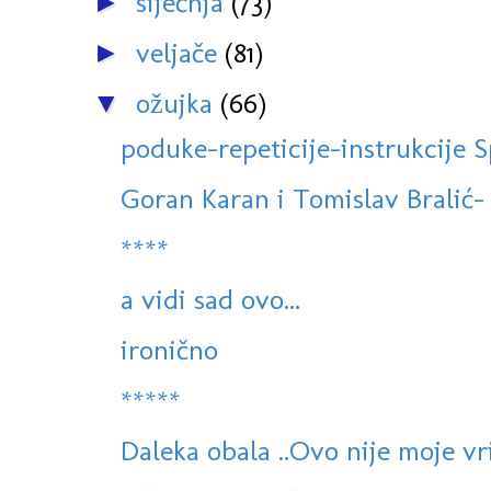
siječnja
(73)
►
veljače
(81)
►
ožujka
(66)
▼
poduke-repeticije-instrukcije S
Goran Karan i Tomislav Bralić- P
****
a vidi sad ovo...
ironično
*****
Daleka obala ..Ovo nije moje vr