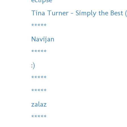
Tina Turner - Simply the Best 
*****
Navijan
*****
:)
*****
*****
zalaz
*****