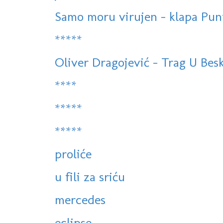
Samo moru virujen - klapa Pun
*****
Oliver Dragojević - Trag U Bes
****
*****
*****
proliće
u fili za sriću
mercedes
eclipse