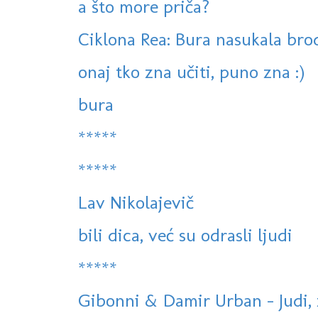
a što more priča?
Ciklona Rea: Bura nasukala brod
onaj tko zna učiti, puno zna :)
bura
*****
*****
Lav Nikolajevič
bili dica, već su odrasli ljudi
*****
Gibonni & Damir Urban - Judi, zv