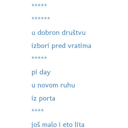
*****
******
u dobron društvu
izbori pred vratima
*****
pi day
u novom ruhu
iz porta
****
još malo i eto lita