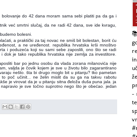
bo bolovanje do 42 dana moram sama sebi platiti pa da ga i
atnik već smrtni slučaj, da ne radi 42 dana, sve ide kvragu,

 budemo bolesni.
ćati, a praktički za taj novac
ne smiš bit bolestan, borit ću
gd
eđenost, a ne uređenost. republika hrvatska krši mnoštvo
re
rta i poduzeća koji su sami sebe zaposlili, ono što se radi
 dok je tako republika hrvatska nije zemlja za investitore.
in
 zaposliti bar po jednu osobu da vlada zorana milanovića nije
uč
am, valjda je čovik kojem je sve u životu bilo zagarantirano
varaju nešto. šta bi drugo moglo bit u pitanju? tko pametan
že
e to poč učinit... ne želin mislit da su ga na takvu rabotu
še je virovat da je u pitanju sitna đeloža duša puna jala. ja
pr
e. napravio je sve točno suprotno nego što je obećao. jedan
- 
t
s
v
#r
#