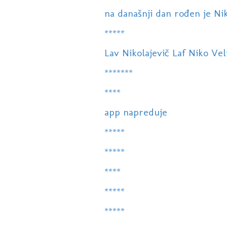
na današnji dan rođen je Nik
*****
Lav Nikolajevič Laf Niko Veli
*******
****
app napreduje
*****
*****
****
*****
*****