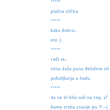
*****
plažna sličica
*****
kako dobro...
eto :)
*****
radi se...
sitna duša puna đeložine oli
poboljšanja u hodu
*****
da ne bi bilo soli na rep, a?
Kome treba znanje jos ?! :-(