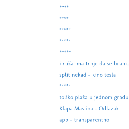
****
****
*****
*****
*****
i ruža ima trnje da se brani..
split nekad - kino tesla
*****
toliko plaža u jednom gradu
Klapa Maslina - Odlazak
app - transparentno