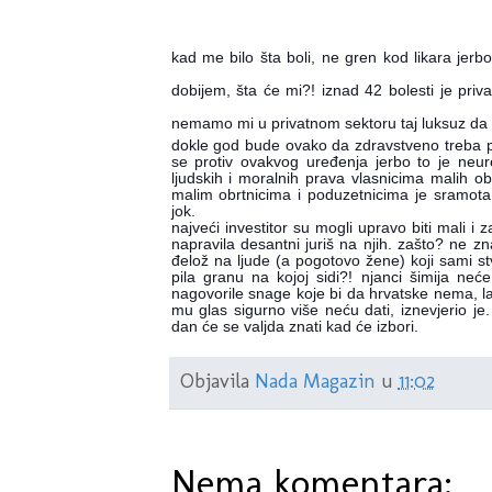
kad me bilo šta boli, ne gren kod likara jer
dobijem, šta će mi?! iznad 42 bolesti je priv
nemamo mi u privatnom sektoru taj luksuz da
dokle god bude ovako da zdravstveno treba pla
se protiv ovakvog uređenja jerbo to je neur
ljudskih i moralnih prava vlasnicima malih ob
malim obrtnicima i poduzetnicima je sramota i
jok.
najveći investitor su mogli upravo biti mali i
napravila desantni juriš na njih. zašto? ne zn
đelož na ljude (a pogotovo žene) koji sami st
pila granu na kojoj sidi?! njanci šimija neć
nagovorile snage koje bi da hrvatske nema, lak
mu glas sigurno više neću dati, iznevjerio j
dan će se valjda znati kad će izbori.
Objavila
Nada Magazin
u
11:02
Nema komentara: