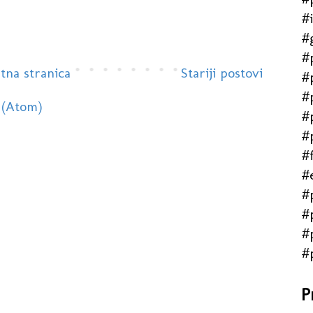
#
#
#
tna stranica
Stariji postovi
#
#
 (Atom)
#
#
#f
#
#
#
#
#
P