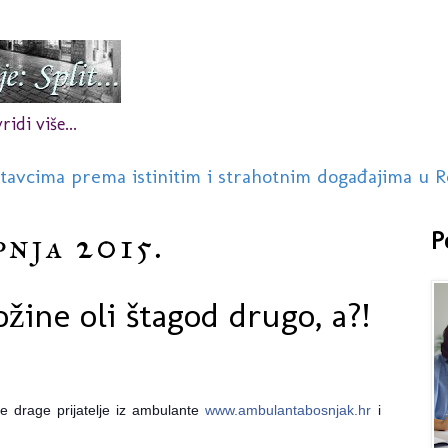
idi više...
stavcima prema istinitim i strahotnim događajima u R
pnja 2015.
P
žine oli štagod drugo, a?!
oje drage prijatelje iz ambulante
www.ambulantabosnjak.hr
i