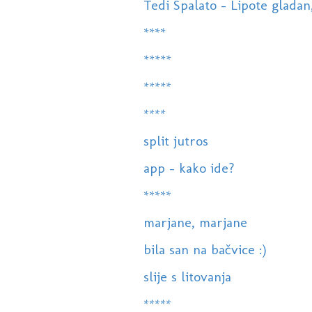
Tedi Spalato - Lipote gladan
****
*****
*****
****
split jutros
app - kako ide?
*****
marjane, marjane
bila san na bačvice :)
slije s litovanja
*****