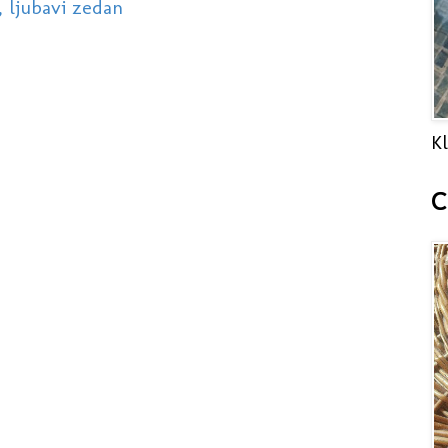
, ljubavi zedan
Kl
C