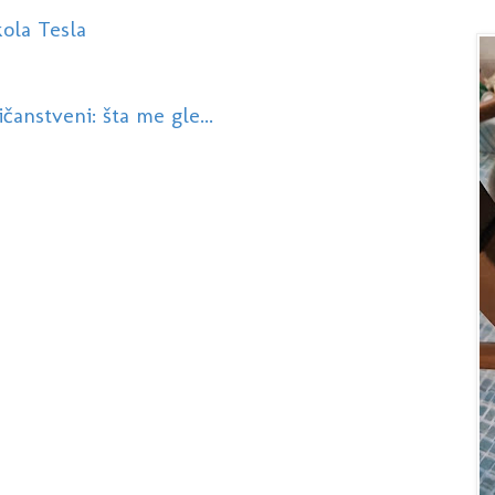
ola Tesla
čanstveni: šta me gle...