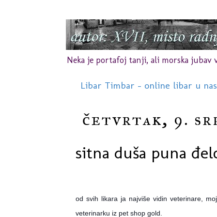
Neka je portafoj tanji, ali morska jubav vr
Libar Timbar - online libar u na
četvrtak, 9. sr
sitna duša puna đelo
od svih likara ja najviše vidin veterinare, m
veterinarku iz pet shop gold.