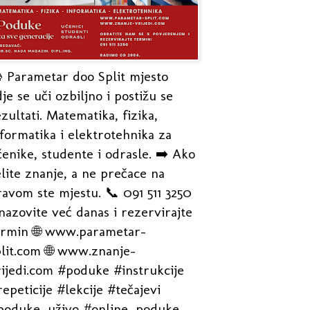
 Parametar doo Split mjesto
je se uči ozbiljno i postižu se
zultati. Matematika, fizika,
formatika i elektrotehnika za
enike, studente i odrasle. ➡️ Ako
lite znanje, a ne prečace na
avom ste mjestu. 📞 091 511 3250
nazovite već danas i rezervirajte
ermin 🌐 www.parametar-
plit.com 🌐 www.znanje-
rijedi.com #poduke #instrukcije
epeticije #lekcije #tečajevi
poduke_uživo #online_poduke