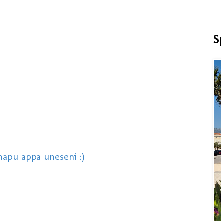
S
 mapu appa uneseni :)