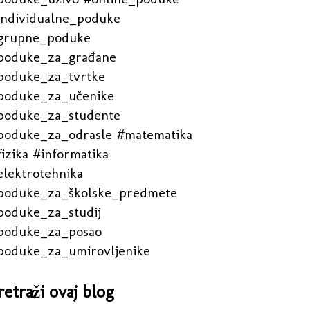
individualne_poduke
grupne_poduke
poduke_za_građane
poduke_za_tvrtke
poduke_za_učenike
poduke_za_studente
poduke_za_odrasle #matematika
izika #informatika
elektrotehnika
poduke_za_školske_predmete
poduke_za_studij
poduke_za_posao
poduke_za_umirovljenike
retraži ovaj blog