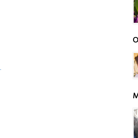
O
.
M