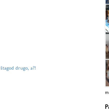
 štagod drugo, a?!
m
P