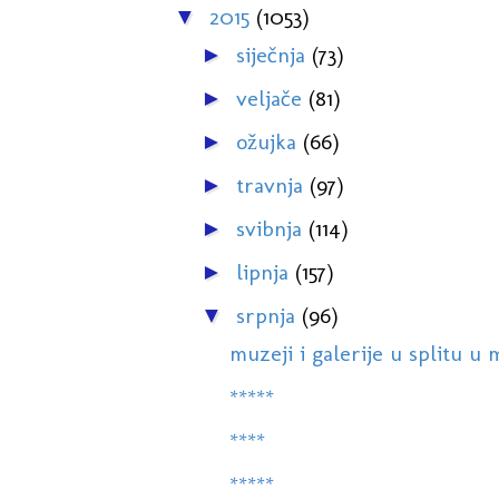
2015
(1053)
▼
siječnja
(73)
►
veljače
(81)
►
ožujka
(66)
►
travnja
(97)
►
svibnja
(114)
►
lipnja
(157)
►
srpnja
(96)
▼
muzeji i galerije u splitu u
*****
****
*****