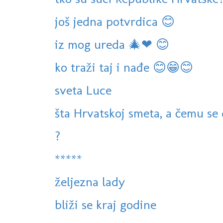
još jedna potvrdica 😊
iz mog ureda 🎄❤ 😊
ko traži taj i nađe 😊😁😊
sveta Luce
šta Hrvatskoj smeta, a čemu se 
?
*****
željezna lady
bliži se kraj godine