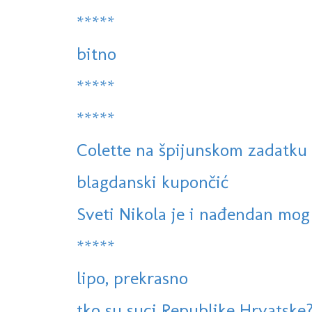
*****
bitno
*****
*****
Colette na špijunskom zadatku
blagdanski kupončić
Sveti Nikola je i nađendan mo
*****
lipo, prekrasno
tko su suci Republike Hrvatske