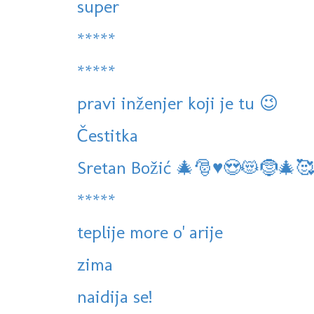
super
*****
*****
pravi inženjer koji je tu 😉
Čestitka
Sretan Božić 🎄🎅♥️😍😻🤶🎄🥰
*****
teplije more o' arije
zima
naidija se!