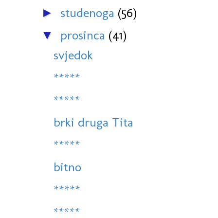
studenoga
(56)
►
prosinca
(41)
▼
svjedok
*****
*****
brki druga Tita
*****
bitno
*****
*****