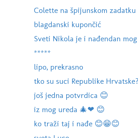
Colette na špijunskom zadatku
blagdanski kupončić
Sveti Nikola je i nađendan mo
*****
lipo, prekrasno
tko su suci Republike Hrvatske
još jedna potvrdica 😊
iz mog ureda 🎄❤ 😊
ko traži taj i nađe 😊😁😊
sveta Luce