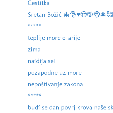
Čestitka
Sretan Božić 🎄🎅♥️😍😻🤶🎄🥰
*****
teplije more o' arije
zima
naidija se!
pozapodne uz more
nepoštivanje zakona
*****
budi se dan povrj krova naše s