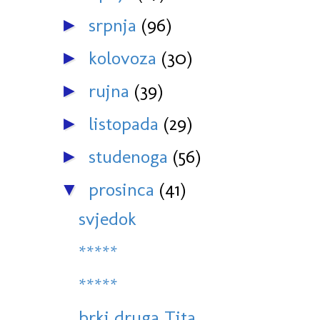
srpnja
(96)
►
kolovoza
(30)
►
rujna
(39)
►
listopada
(29)
►
studenoga
(56)
►
prosinca
(41)
▼
svjedok
*****
*****
brki druga Tita