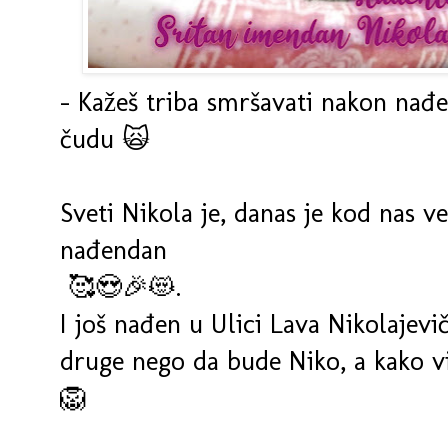
- Kažeš triba smršavati nakon nađ
čudu 🙀
Sveti Nikola je, danas je kod nas vel
nađendan
🥰😍🎉😻.
I još nađen u Ulici Lava Nikolajevič
druge nego da bude Niko, a kako vid
🦁