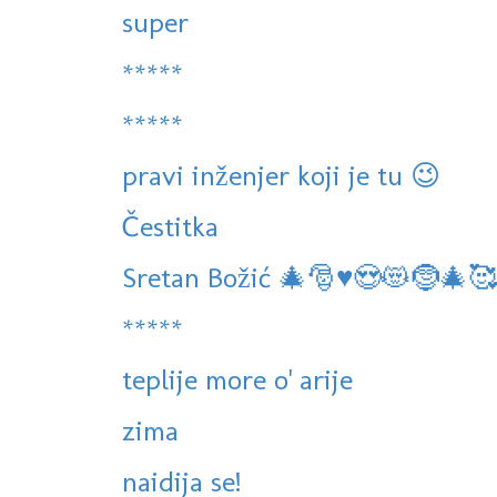
super
*****
*****
pravi inženjer koji je tu 😉
Čestitka
Sretan Božić 🎄🎅♥️😍😻🤶🎄🥰
*****
teplije more o' arije
zima
naidija se!