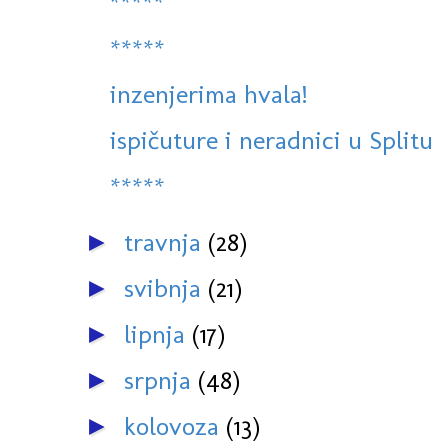
*****
*****
inzenjerima hvala!
ispičuture i neradnici u Splitu
*****
travnja
(28)
►
svibnja
(21)
►
lipnja
(17)
►
srpnja
(48)
►
kolovoza
(13)
►