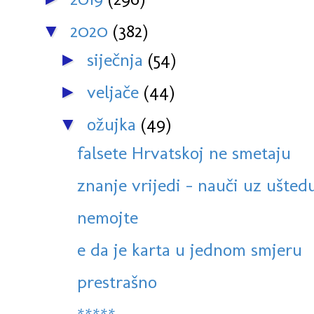
2020
(382)
▼
siječnja
(54)
►
veljače
(44)
►
ožujka
(49)
▼
falsete Hrvatskoj ne smetaju
znanje vrijedi - nauči uz uštedu
nemojte
e da je karta u jednom smjeru
prestrašno