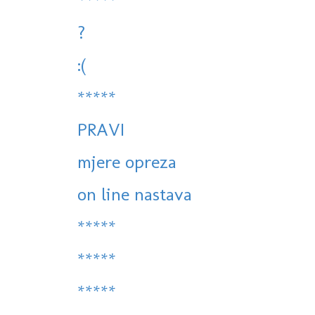
*****
?
:(
*****
PRAVI
mjere opreza
on line nastava
*****
*****
*****