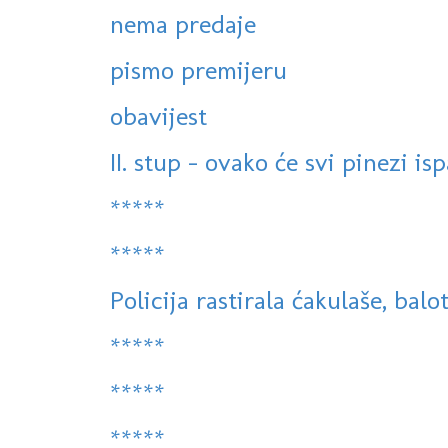
nema predaje
pismo premijeru
obavijest
II. stup - ovako će svi pinezi isp
*****
*****
Policija rastirala ćakulaše, balot
*****
*****
*****