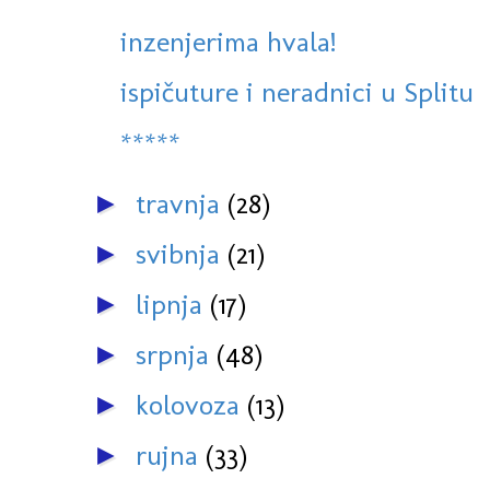
inzenjerima hvala!
ispičuture i neradnici u Splitu
*****
travnja
(28)
►
svibnja
(21)
►
lipnja
(17)
►
srpnja
(48)
►
kolovoza
(13)
►
rujna
(33)
►