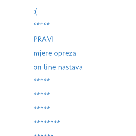
:(
*****
PRAVI
mjere opreza
on line nastava
*****
*****
*****
********