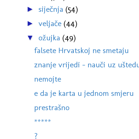
siječnja
(54)
►
veljače
(44)
►
ožujka
(49)
▼
falsete Hrvatskoj ne smetaju
znanje vrijedi - nauči uz uštedu
nemojte
e da je karta u jednom smjeru
prestrašno
*****
?