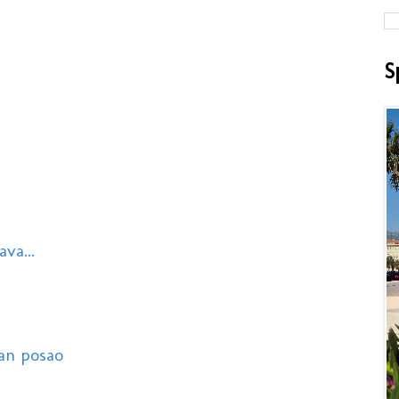
S
va...
an posao