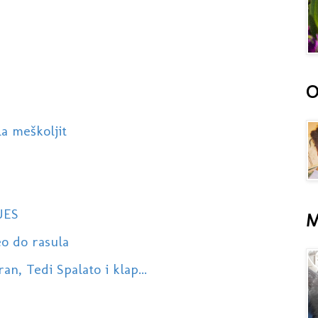
O
la meškoljit
UES
M
o do rasula
n, Tedi Spalato i klap...