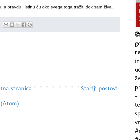
 pravdu i istinu ću oko svega toga tražiti dok sam živa.

gd
re
in
uč
že
pr
tna stranica
Stariji postovi
- 
 (Atom)
t
s
v
#r
#