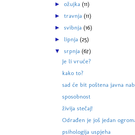
ožujka
(11)
►
travnja
(11)
►
svibnja
(16)
►
lipnja
(25)
►
srpnja
(67)
▼
Je li vruće?
kako to?
sad će bit poštena javna naba
sposobnost
živija stečaj!
Odrađen je još jedan ogrom
psihologija uspjeha