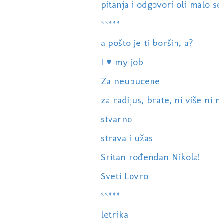
pitanja i odgovori oli malo 
*****
a pošto je ti boršin, a?
I ♥ my job
Za neupucene
za radijus, brate, ni više ni
stvarno
strava i užas
Sritan rođendan Nikola!
Sveti Lovro
*****
letrika