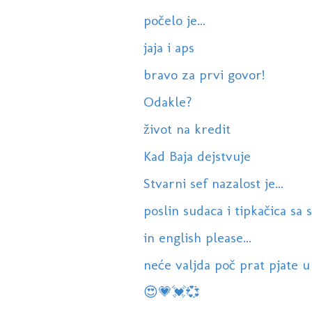
počelo je...
jaja i aps
bravo za prvi govor!
Odakle?
život na kredit
Kad Baja dejstvuje
Stvarni sef nazalost je...
poslin sudaca i tipkačica sa su
in english please...
neće valjda poč prat pjate u
😍💗💓💞