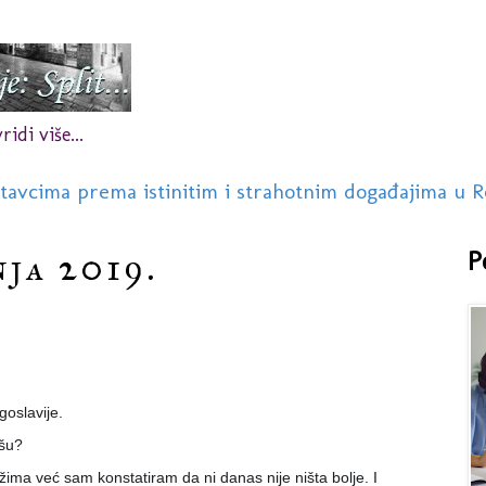
idi više...
stavcima prema istinitim i strahotnim događajima u R
nja 2019.
P
oslavije.
šu?
ežima već sam konstatiram da ni danas nije ništa bolje. I