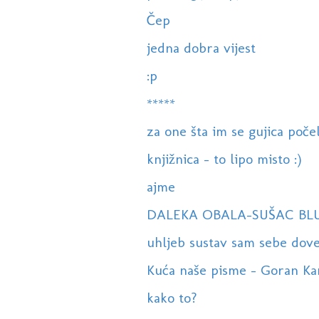
Čep
jedna dobra vijest
:p
*****
za one šta im se gujica poče
knjižnica - to lipo misto :)
ajme
DALEKA OBALA-SUŠAC BL
uhljeb sustav sam sebe dove
Kuća naše pisme - Goran Kara
kako to?