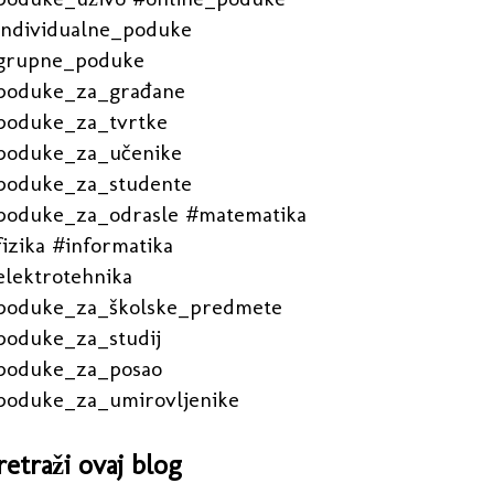
individualne_poduke
grupne_poduke
poduke_za_građane
poduke_za_tvrtke
poduke_za_učenike
poduke_za_studente
poduke_za_odrasle #matematika
izika #informatika
elektrotehnika
poduke_za_školske_predmete
poduke_za_studij
poduke_za_posao
poduke_za_umirovljenike
retraži ovaj blog