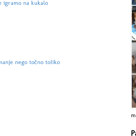
se igramo na kukalo
 manje nego točno toliko
m
P