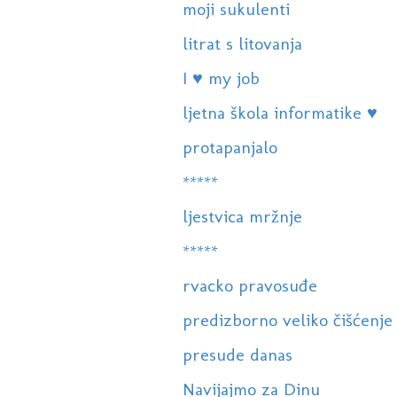
moji sukulenti
litrat s litovanja
I ♥ my job
ljetna škola informatike ♥
protapanjalo
*****
ljestvica mržnje
*****
rvacko pravosuđe
predizborno veliko čišćenje
presude danas
Navijajmo za Dinu