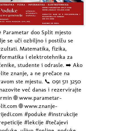
 Parametar doo Split mjesto
je se uči ozbiljno i postižu se
zultati. Matematika, fizika,
formatika i elektrotehnika za
enike, studente i odrasle. ➡️ Ako
lite znanje, a ne prečace na
avom ste mjestu. 📞 091 511 3250
nazovite već danas i rezervirajte
ermin 🌐 www.parametar-
plit.com 🌐 www.znanje-
rijedi.com #poduke #instrukcije
epeticije #lekcije #tečajevi
poduke_uživo #online_poduke