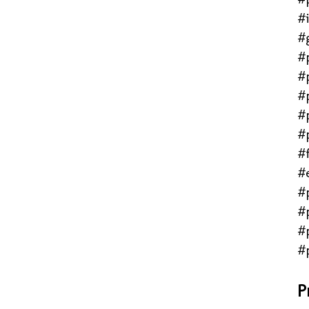
#
#
#
#
#
#
#
#f
#
#
#
#
#
P