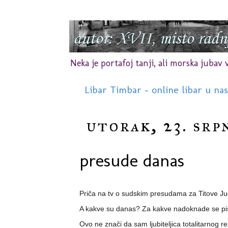
Neka je portafoj tanji, ali morska jubav vr
Libar Timbar - online libar u na
utorak, 23. srp
presude danas
Priča na tv o sudskim presudama za Titove Jug
A kakve su danas? Za kakve nadoknade se pi
Ovo ne znači da sam ljubiteljica totalitarnog r