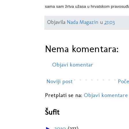
sama sam žrtva užasa u hrvatskom pravosuđu, a
Objavila
Nada Magazin
u
21:03
Nema komentara:
Objavi komentar
Noviji post
Poče
Pretplati se na:
Objavi komentare
Šufit
2010
(277)
►