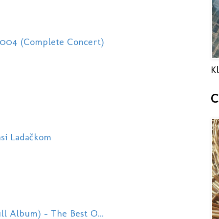
2004 (Complete Concert)
Kl
C
asi Ladačkom
ll Album) - The Best O...