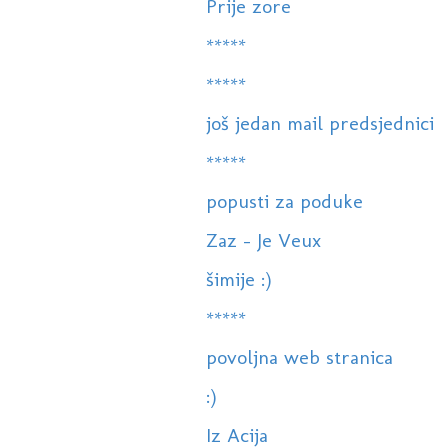
Prije zore
*****
*****
još jedan mail predsjednici
*****
popusti za poduke
Zaz - Je Veux
šimije :)
*****
povoljna web stranica
:)
Iz Acija