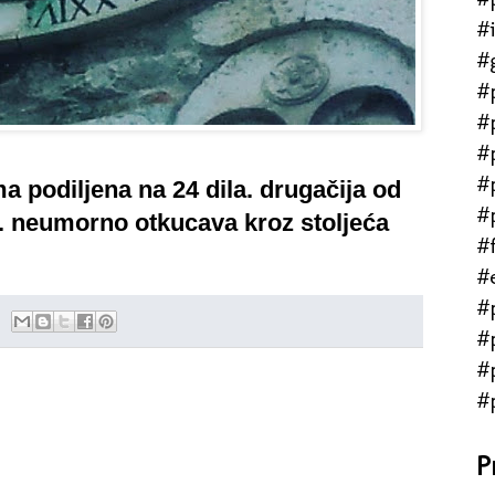
#
#
#
#
#
#
a podiljena na 24 dila. drugačija od
#
. neumorno otkucava kroz stoljeća
#f
#
#
#
#
#
P