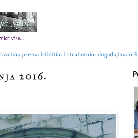
idi više...
stavcima prema istinitim i strahotnim događajima u R
nja 2016.
P