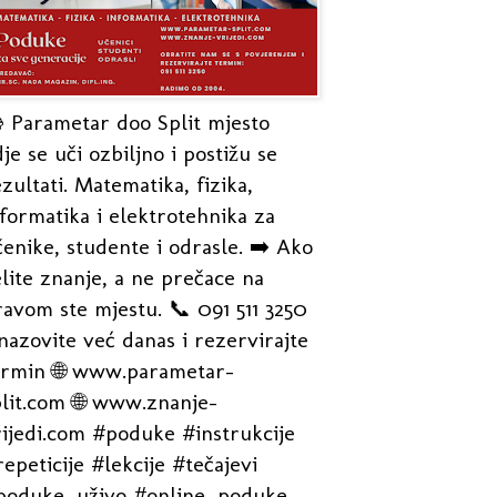
 Parametar doo Split mjesto
je se uči ozbiljno i postižu se
zultati. Matematika, fizika,
formatika i elektrotehnika za
enike, studente i odrasle. ➡️ Ako
lite znanje, a ne prečace na
avom ste mjestu. 📞 091 511 3250
nazovite već danas i rezervirajte
ermin 🌐 www.parametar-
plit.com 🌐 www.znanje-
rijedi.com #poduke #instrukcije
epeticije #lekcije #tečajevi
poduke_uživo #online_poduke