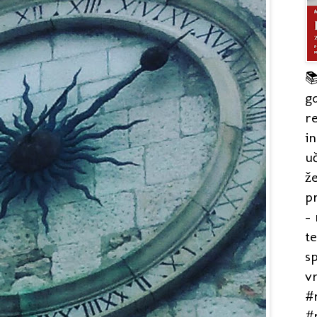

gd
re
in
uč
že
pr
- 
t
s
v
#r
#