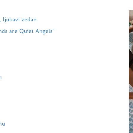
, ljubavi zedan
nds are Quiet Angels"
m
nu