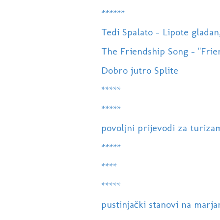
******
Tedi Spalato - Lipote gladan
The Friendship Song - "Frie
Dobro jutro Splite
*****
*****
povoljni prijevodi za turiza
*****
****
*****
pustinjački stanovi na marja