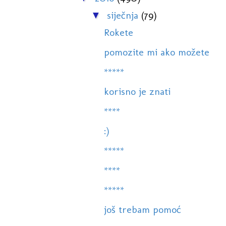
siječnja
(79)
▼
Rokete
pomozite mi ako možete
*****
korisno je znati
****
:)
*****
****
*****
još trebam pomoć