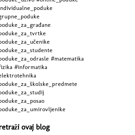
individualne_poduke
grupne_poduke
poduke_za_građane
poduke_za_tvrtke
poduke_za_učenike
poduke_za_studente
poduke_za_odrasle #matematika
izika #informatika
elektrotehnika
poduke_za_školske_predmete
poduke_za_studij
poduke_za_posao
poduke_za_umirovljenike
retraži ovaj blog