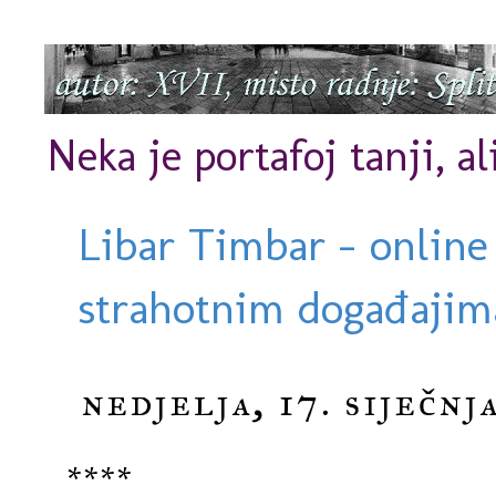
Neka je portafoj tanji, al
Libar Timbar - online
strahotnim događajima
nedjelja, 17. siječnj
****