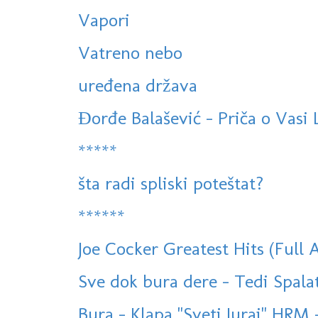
Vapori
Vatreno nebo
uređena država
Đorđe Balašević - Priča o Vasi
*****
šta radi spliski poteštat?
******
Joe Cocker Greatest Hits (Full 
Sve dok bura dere - Tedi Spalato
Bura - Klapa "Sveti Juraj" HR