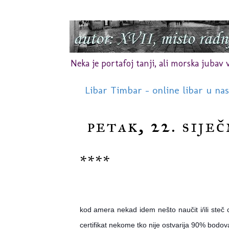
Neka je portafoj tanji, ali morska jubav vr
Libar Timbar - online libar u na
petak, 22. siječ
****
kod amera nekad idem nešto naučit i/ili steč ce
certifikat nekome tko nije ostvarija 90% bodova