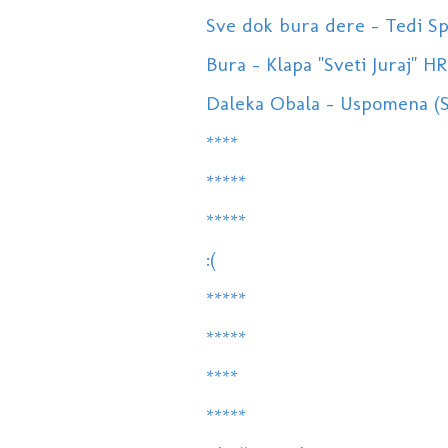
Sve dok bura dere - Tedi Spal
Bura - Klapa "Sveti Juraj" 
Daleka Obala - Uspomena (Sve
****
*****
*****
:(
*****
*****
****
*****