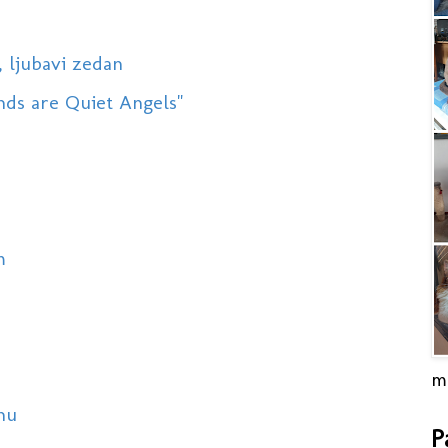
, ljubavi zedan
nds are Quiet Angels"
m
m
nu
P