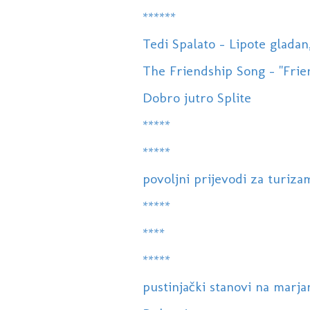
******
Tedi Spalato - Lipote gladan
The Friendship Song - "Frie
Dobro jutro Splite
*****
*****
povoljni prijevodi za turiza
*****
****
*****
pustinjački stanovi na marja