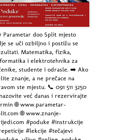
 Parametar doo Split mjesto
je se uči ozbiljno i postižu se
zultati. Matematika, fizika,
formatika i elektrotehnika za
enike, studente i odrasle. ➡️ Ako
lite znanje, a ne prečace na
avom ste mjestu. 📞 091 511 3250
nazovite već danas i rezervirajte
ermin 🌐 www.parametar-
plit.com 🌐 www.znanje-
rijedi.com #poduke #instrukcije
epeticije #lekcije #tečajevi
poduke_uživo #online_poduke