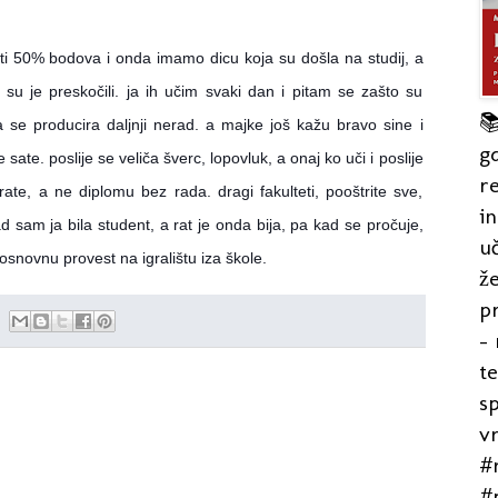
ti 50% bodova i onda imamo dicu koja su došla na studij, a
 su je preskočili. ja ih učim svaki dan i pitam se zašto su

a se producira daljnji
nerad. a majke još kažu bravo sine i
gd
te. poslije se veliča šverc, lopovluk, a onaj ko uči i poslije
re
te, a ne diplomu bez rada. dragi fakulteti, pooštrite sve,
in
 sam ja bila student, a rat je onda bija, pa kad se pročuje,
uč
osnovnu provest na igralištu iza škole.
že
pr
- 
t
s
v
#r
#