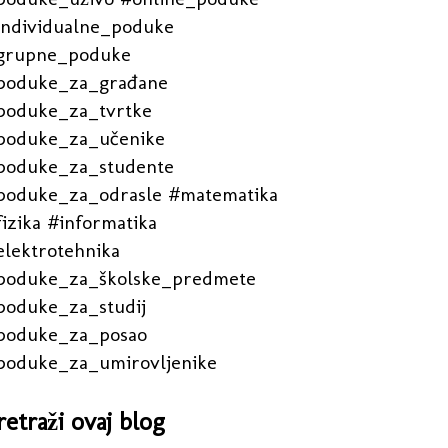
individualne_poduke
grupne_poduke
poduke_za_građane
poduke_za_tvrtke
poduke_za_učenike
poduke_za_studente
poduke_za_odrasle #matematika
izika #informatika
elektrotehnika
poduke_za_školske_predmete
poduke_za_studij
poduke_za_posao
poduke_za_umirovljenike
retraži ovaj blog