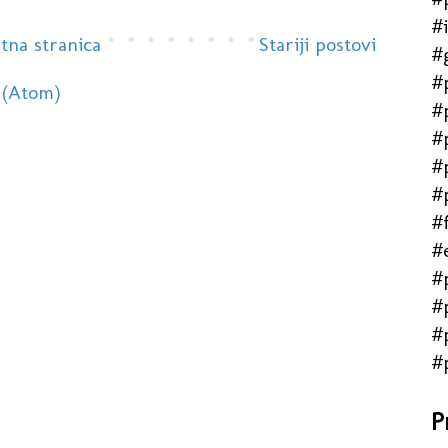
#
tna stranica
Stariji postovi
#
#
 (Atom)
#
#
#
#
#f
#
#
#
#
#
P