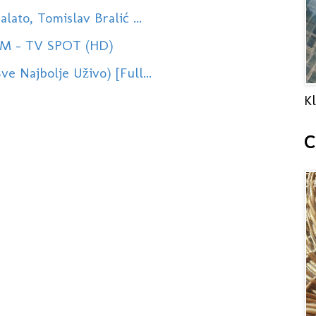
ato, Tomislav Bralić ...
HRM - TV SPOT (HD)
 Najbolje Uživo) [Full...
Kl
C