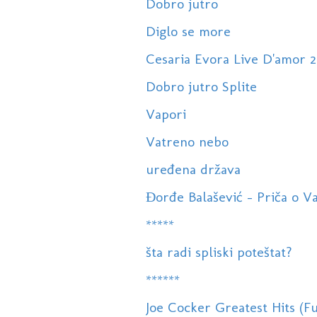
Dobro jutro
Diglo se more
Cesaria Evora Live D'amor 
Dobro jutro Splite
Vapori
Vatreno nebo
uređena država
Đorđe Balašević - Priča o V
*****
šta radi spliski poteštat?
******
Joe Cocker Greatest Hits (Fu