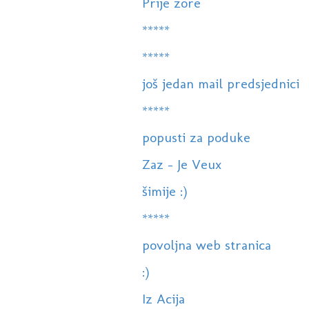
Prije zore
*****
*****
još jedan mail predsjednici
*****
popusti za poduke
Zaz - Je Veux
šimije :)
*****
povoljna web stranica
:)
Iz Acija