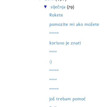
siječnja
(79)
▼
Rokete
pomozite mi ako možete
*****
korisno je znati
****
:)
*****
****
*****
još trebam pomoć