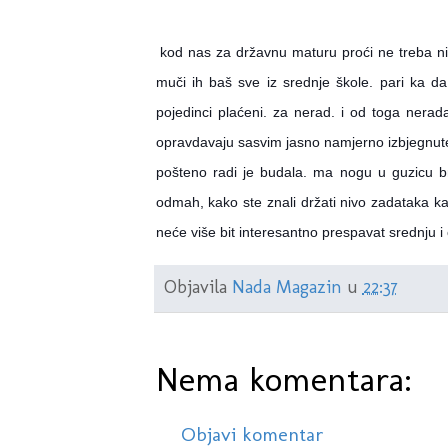
kod nas za državnu maturu proći ne treba ni
muči ih baš sve iz srednje škole. pari ka da
pojedinci plaćeni. za nerad. i od toga nerad
opravdavaju sasvim jasno namjerno izbjegnute sa
pošteno radi je budala. ma nogu u guzicu bra
odmah, kako ste znali držati nivo zadataka kad
neće više bit interesantno prespavat srednju i 
Objavila
Nada Magazin
u
22:37
Nema komentara:
Objavi komentar