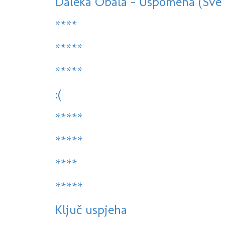
Daleka Obala - Uspomena (Sve Na
****
*****
*****
:(
*****
*****
****
*****
Ključ uspjeha