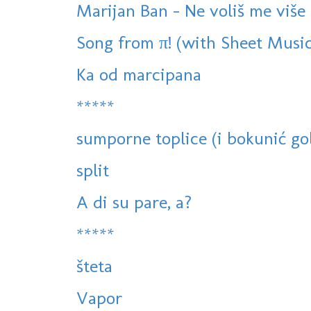
Marijan Ban - Ne voliš me više 
Song from π! (with Sheet Mus
Ka od marcipana
*****
sumporne toplice (i bokunić gol
split
A di su pare, a?
*****
šteta
Vapor