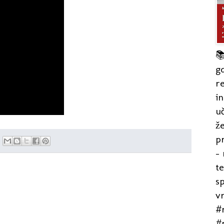

gd
re
in
uč
že
pr
- 
t
s
v
#r
#