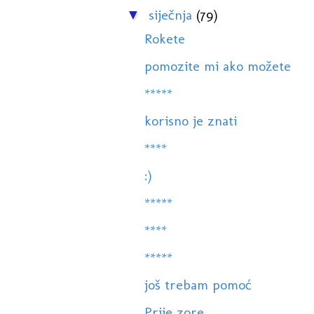
siječnja
(79)
▼
Rokete
pomozite mi ako možete
*****
korisno je znati
****
:)
*****
****
*****
još trebam pomoć
Prije zore