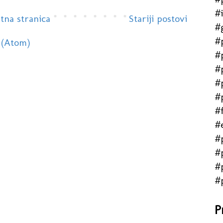
#
tna stranica
Stariji postovi
#
#
 (Atom)
#
#
#
#
#f
#
#
#
#
#
P