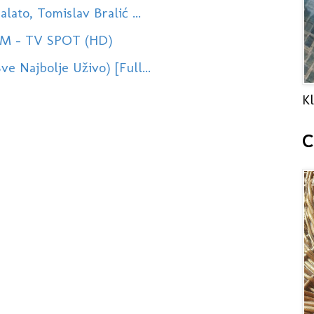
ato, Tomislav Bralić ...
HRM - TV SPOT (HD)
 Najbolje Uživo) [Full...
Kl
C