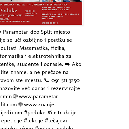
 Parametar doo Split mjesto
je se uči ozbiljno i postižu se
zultati. Matematika, fizika,
formatika i elektrotehnika za
enike, studente i odrasle. ➡️ Ako
lite znanje, a ne prečace na
avom ste mjestu. 📞 091 511 3250
nazovite već danas i rezervirajte
ermin 🌐 www.parametar-
plit.com 🌐 www.znanje-
rijedi.com #poduke #instrukcije
epeticije #lekcije #tečajevi
poduke_uživo #online_poduke