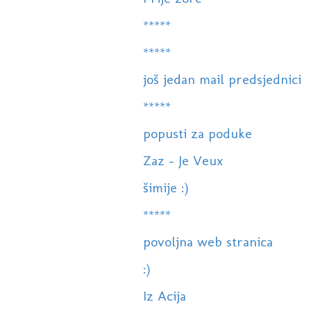
*****
*****
još jedan mail predsjednici
*****
popusti za poduke
Zaz - Je Veux
šimije :)
*****
povoljna web stranica
:)
Iz Acija