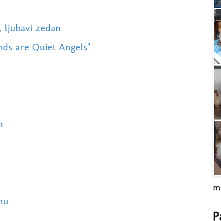
, ljubavi zedan
nds are Quiet Angels"
m
m
nu
P