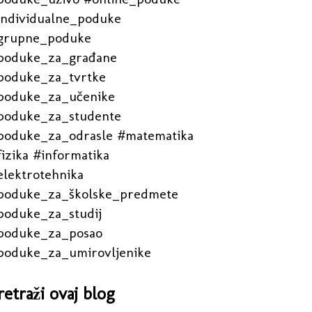
individualne_poduke
grupne_poduke
poduke_za_građane
poduke_za_tvrtke
poduke_za_učenike
poduke_za_studente
poduke_za_odrasle #matematika
izika #informatika
elektrotehnika
poduke_za_školske_predmete
poduke_za_studij
poduke_za_posao
poduke_za_umirovljenike
retraži ovaj blog