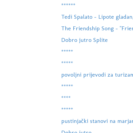
******
Tedi Spalato - Lipote gladan
The Friendship Song - "Frie
Dobro jutro Splite
*****
*****
povoljni prijevodi za turiza
*****
****
*****
pustinjački stanovi na marja
Dobro jutro