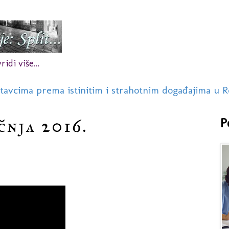
idi više...
stavcima prema istinitim i strahotnim događajima u R
čnja 2016.
P