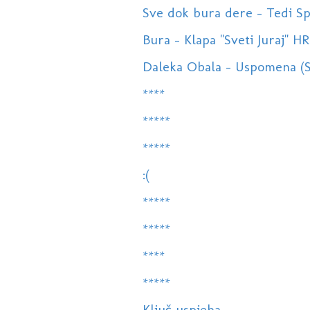
Sve dok bura dere - Tedi Spal
Bura - Klapa "Sveti Juraj" 
Daleka Obala - Uspomena (Sve
****
*****
*****
:(
*****
*****
****
*****
Ključ uspjeha