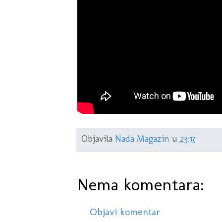
Objavila
Nada Magazin
u
23:17
Nema komentara:
Objavi komentar