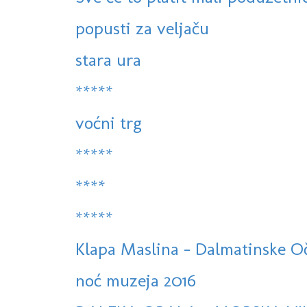
popusti za veljaču
stara ura
*****
voćni trg
*****
****
*****
Klapa Maslina - Dalmatinske Oč
noć muzeja 2016