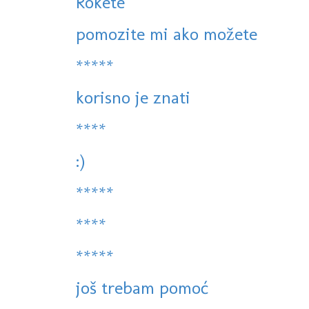
Rokete
pomozite mi ako možete
*****
korisno je znati
****
:)
*****
****
*****
još trebam pomoć