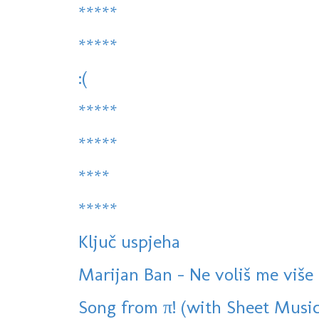
*****
*****
:(
*****
*****
****
*****
Ključ uspjeha
Marijan Ban - Ne voliš me više 
Song from π! (with Sheet Mus