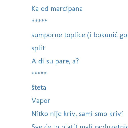
Ka od marcipana
*****
sumporne toplice (i bokunić gol
split
A di su pare, a?
*****
šteta
Vapor
Nitko nije kriv, sami smo krivi
Sve će to platit mali poduzetni