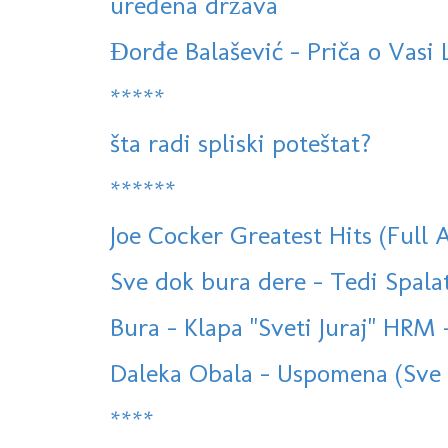
uređena država
Đorđe Balašević - Priča o Vasi
*****
šta radi spliski poteštat?
******
Joe Cocker Greatest Hits (Full 
Sve dok bura dere - Tedi Spalato
Bura - Klapa "Sveti Juraj" HR
Daleka Obala - Uspomena (Sve Na
****