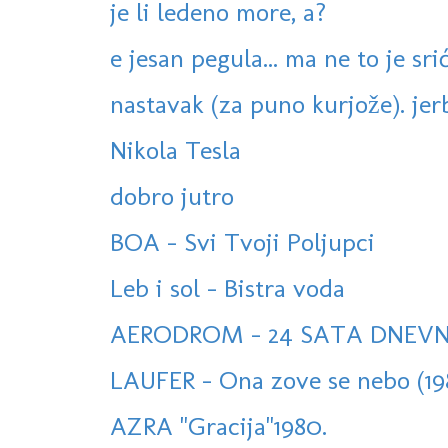
je li ledeno more, a?
e jesan pegula... ma ne to je sri
nastavak (za puno kurjože). jerbo
Nikola Tesla
dobro jutro
BOA - Svi Tvoji Poljupci
Leb i sol - Bistra voda
AERODROM - 24 SATA DNEV
LAUFER - Ona zove se nebo (19
AZRA "Gracija"1980.