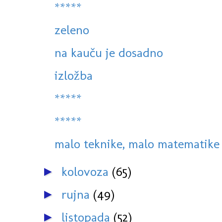
*****
zeleno
na kauču je dosadno
izložba
*****
*****
malo teknike, malo matematike 
kolovoza
(65)
►
rujna
(49)
►
listopada
(52)
►