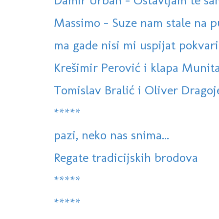
Damir Urban - Ostavljam te s
Massimo - Suze nam stale na p
ma gade nisi mi uspijat pokvarit 
Krešimir Perović i klapa Munita
Tomislav Bralić i Oliver Dragoje
*****
pazi, neko nas snima...
Regate tradicijskih brodova
*****
*****