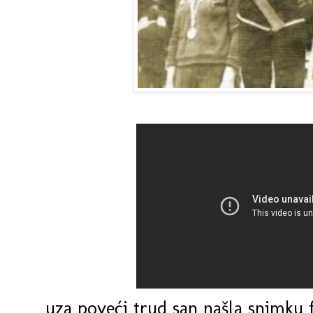
uza poveći trud san našla snimku f