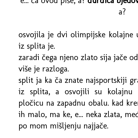
e... ča ovod piše, a?
đurđica bjedo
a?
osvojila je dvi olimpijske kolajne 
iz splita je.
zaradi čega njeno zlato sija jače od
više je razloga.
split ja ka ča znate najsportskiji gr
iz splita, a osvojili su kolajnu
pločicu na zapadnu obalu. kad krene
ih malo, ma ke, e... neka zlata, me
po mom mišljenju najjače.