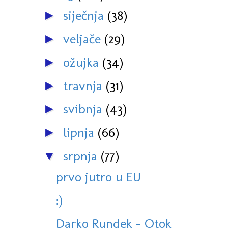
siječnja
(38)
►
veljače
(29)
►
ožujka
(34)
►
travnja
(31)
►
svibnja
(43)
►
lipnja
(66)
►
srpnja
(77)
▼
prvo jutro u EU
:)
Darko Rundek - Otok