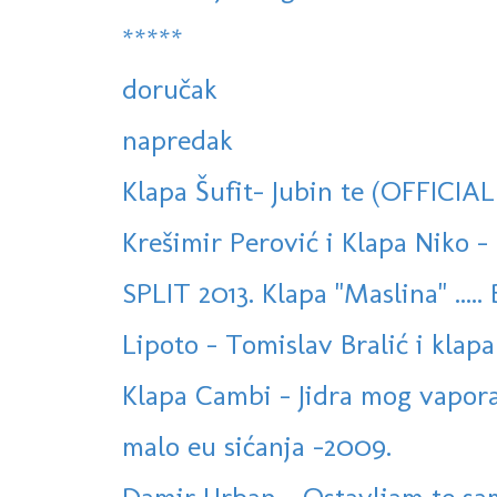
*****
doručak
napredak
Klapa Šufit- Jubin te (OFFICIA
Krešimir Perović i Klapa Niko - 
SPLIT 2013. Klapa "Maslina" ..... 
Lipoto - Tomislav Bralić i klapa 
Klapa Cambi - Jidra mog vapora (
malo eu sićanja -2009.