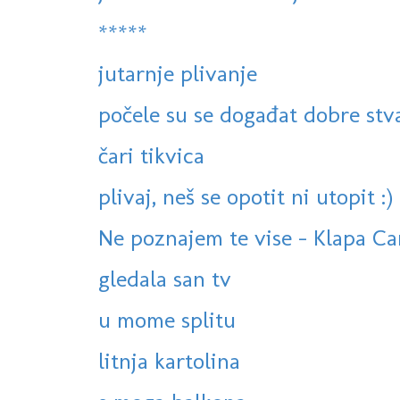
*****
jutarnje plivanje
počele su se događat dobre stv
čari tikvica
plivaj, neš se opotit ni utopit :)
Ne poznajem te vise - Klapa Cam
gledala san tv
u mome splitu
litnja kartolina