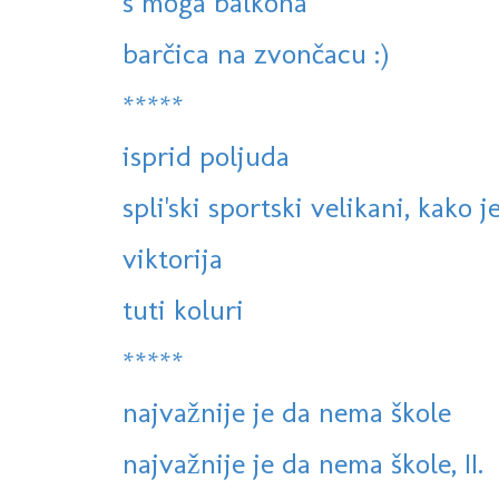
s moga balkona
barčica na zvončacu :)
*****
isprid poljuda
spli'ski sportski velikani, kako j
viktorija
tuti koluri
*****
najvažnije je da nema škole
najvažnije je da nema škole, II.