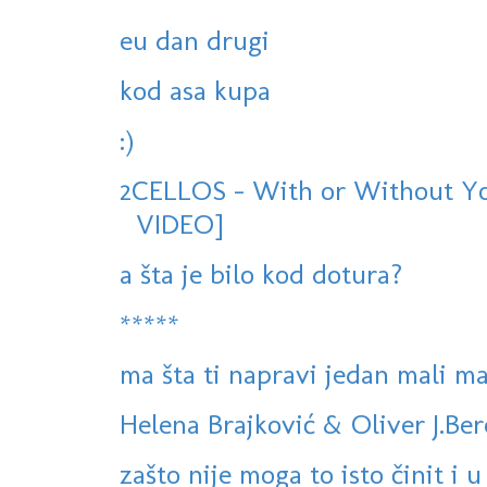
eu dan drugi
kod asa kupa
:)
2CELLOS - With or Without Yo
VIDEO]
a šta je bilo kod dotura?
*****
ma šta ti napravi jedan mali mač
Helena Brajković & Oliver J.Ber
zašto nije moga to isto činit i u 