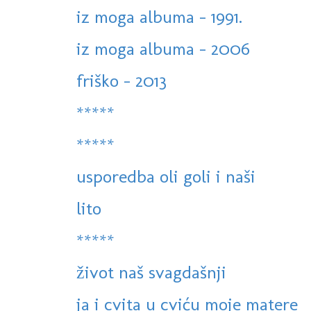
iz moga albuma - 1991.
iz moga albuma - 2006
friško - 2013
*****
*****
usporedba oli goli i naši
lito
*****
život naš svagdašnji
ja i cvita u cviću moje matere