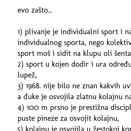
evo zašto...
1) plivanje je individualni sport i n
individualnog sporta, nego kolekti
sport moš i sidit na klupu oli šenta
2) sport u kojen dodir i ura određu
lupež,
3) 1968. nije bilo ne znan kakvih uv
a đuke je osvojila zlatnu kolajnu 
4) 100 m prsno je prestižna discipl
puste pineze za osvojit kolajnu,
5) kolajnu je osvojila u žestokoj ko