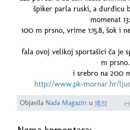
špiker parla ruski, a đurđicu
momenat 13:
100 m prsno, vrime 1:15.8, šok i ne
fala ovoj velikoj sportašici ča je 
m prsno.
i srebro na 200 m
http://www.pk-mornar.hr/lju
Objavila
Nada Magazin
u
18:51
Nema komentara: