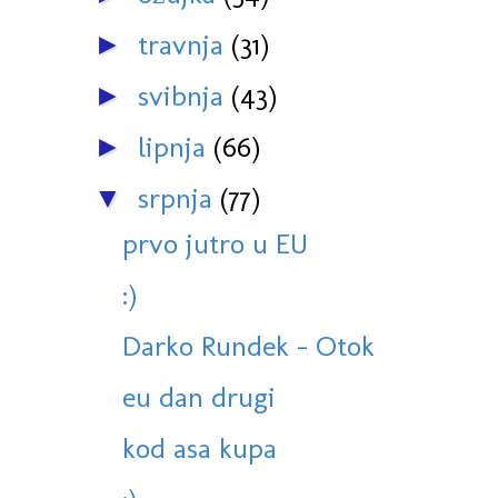
travnja
(31)
►
svibnja
(43)
►
lipnja
(66)
►
srpnja
(77)
▼
prvo jutro u EU
:)
Darko Rundek - Otok
eu dan drugi
kod asa kupa