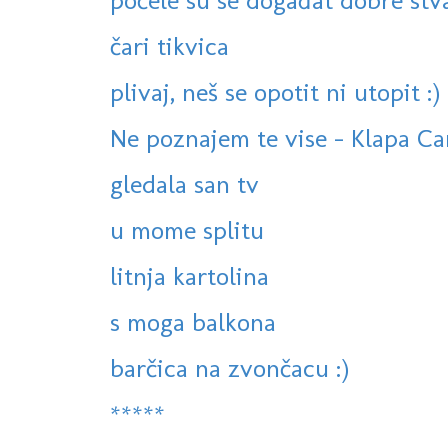
počele su se događat dobre stv
čari tikvica
plivaj, neš se opotit ni utopit :)
Ne poznajem te vise - Klapa Cam
gledala san tv
u mome splitu
litnja kartolina
s moga balkona
barčica na zvončacu :)
*****