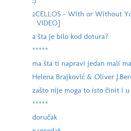
:)
2CELLOS - With or Without Yo
VIDEO]
a šta je bilo kod dotura?
*****
ma šta ti napravi jedan mali mač
Helena Brajković & Oliver J.Ber
zašto nije moga to isto činit i u 
*****
doručak
napredak