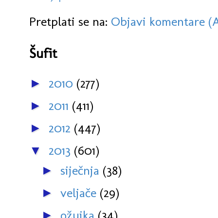
Pretplati se na:
Objavi komentare (
Šufit
2010
(277)
►
2011
(411)
►
2012
(447)
►
2013
(601)
▼
siječnja
(38)
►
veljače
(29)
►
ožujka
(34)
►