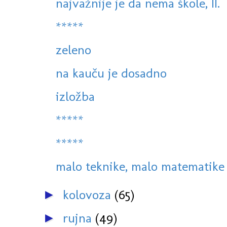
najvažnije je da nema škole, II.
*****
zeleno
na kauču je dosadno
izložba
*****
*****
malo teknike, malo matematike 
kolovoza
(65)
►
rujna
(49)
►