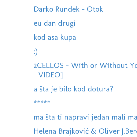
Darko Rundek - Otok
eu dan drugi
kod asa kupa
:)
2CELLOS - With or Without Yo
VIDEO]
a šta je bilo kod dotura?
*****
ma šta ti napravi jedan mali mač
Helena Brajković & Oliver J.Ber