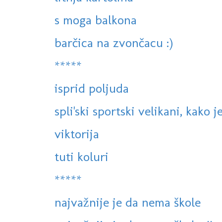
s moga balkona
barčica na zvončacu :)
*****
isprid poljuda
spli'ski sportski velikani, kako j
viktorija
tuti koluri
*****
najvažnije je da nema škole