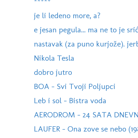
*****
je li ledeno more, a?
e jesan pegula... ma ne to je sri
nastavak (za puno kurjože). jerbo
Nikola Tesla
dobro jutro
BOA - Svi Tvoji Poljupci
Leb i sol - Bistra voda
AERODROM - 24 SATA DNEV
LAUFER - Ona zove se nebo (19