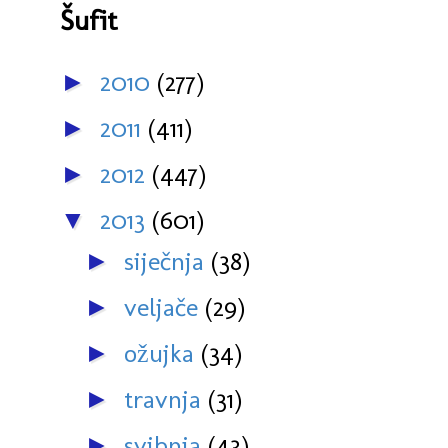
Šufit
2010
(277)
►
2011
(411)
►
2012
(447)
►
2013
(601)
▼
siječnja
(38)
►
veljače
(29)
►
ožujka
(34)
►
travnja
(31)
►
svibnja
(43)
►