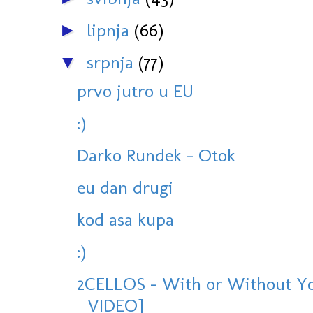
lipnja
(66)
►
srpnja
(77)
▼
prvo jutro u EU
:)
Darko Rundek - Otok
eu dan drugi
kod asa kupa
:)
2CELLOS - With or Without Yo
VIDEO]