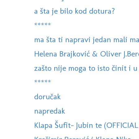
a šta je bilo kod dotura?
*****
ma šta ti napravi jedan mali mač
Helena Brajković & Oliver J.Ber
zašto nije moga to isto činit i u 
*****
doručak
napredak
Klapa Šufit- Jubin te (OFFICIA