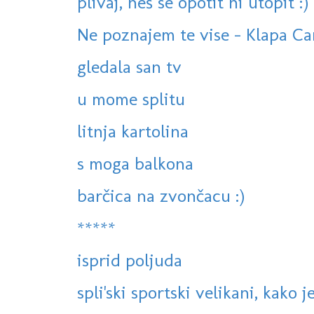
plivaj, neš se opotit ni utopit :)
Ne poznajem te vise - Klapa Cam
gledala san tv
u mome splitu
litnja kartolina
s moga balkona
barčica na zvončacu :)
*****
isprid poljuda
spli'ski sportski velikani, kako j