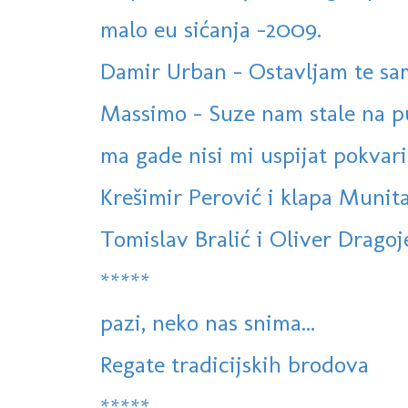
malo eu sićanja -2009.
Damir Urban - Ostavljam te s
Massimo - Suze nam stale na p
ma gade nisi mi uspijat pokvarit 
Krešimir Perović i klapa Munita
Tomislav Bralić i Oliver Dragoje
*****
pazi, neko nas snima...
Regate tradicijskih brodova
*****