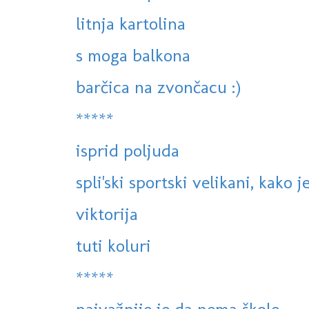
litnja kartolina
s moga balkona
barčica na zvončacu :)
*****
isprid poljuda
spli'ski sportski velikani, kako j
viktorija
tuti koluri
*****