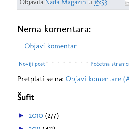
Objavila
Nada Magazin
u
16:53
Nema komentara:
Objavi komentar
Noviji post
Početna stranic
Pretplati se na:
Objavi komentare (
Šufit
2010
(277)
►
2011
(411)
►