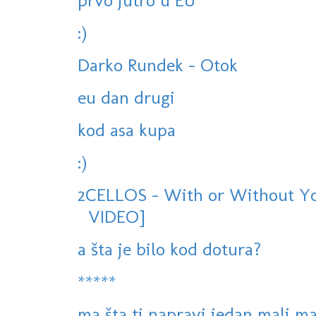
prvo jutro u EU
:)
Darko Rundek - Otok
eu dan drugi
kod asa kupa
:)
2CELLOS - With or Without Yo
VIDEO]
a šta je bilo kod dotura?
*****
ma šta ti napravi jedan mali mač