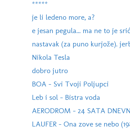
*****
je li ledeno more, a?
e jesan pegula... ma ne to je sri
nastavak (za puno kurjože). jerbo
Nikola Tesla
dobro jutro
BOA - Svi Tvoji Poljupci
Leb i sol - Bistra voda
AERODROM - 24 SATA DNEV
LAUFER - Ona zove se nebo (19