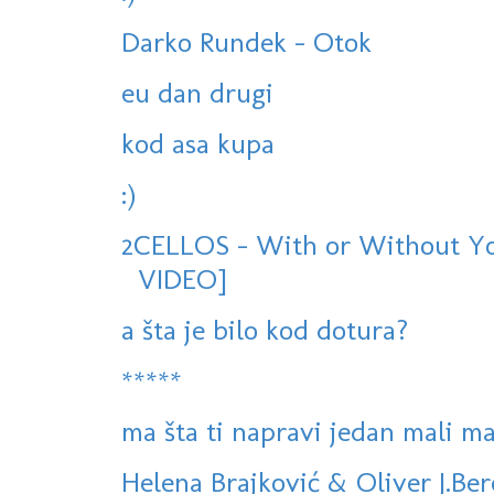
Darko Rundek - Otok
eu dan drugi
kod asa kupa
:)
2CELLOS - With or Without Yo
VIDEO]
a šta je bilo kod dotura?
*****
ma šta ti napravi jedan mali mač
Helena Brajković & Oliver J.Ber