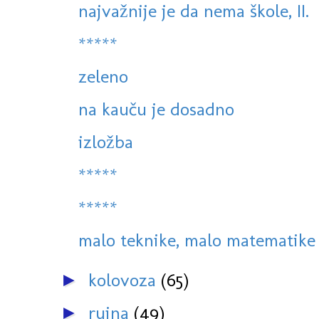
najvažnije je da nema škole, II.
*****
zeleno
na kauču je dosadno
izložba
*****
*****
malo teknike, malo matematike 
kolovoza
(65)
►
rujna
(49)
►