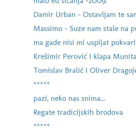
malo eu sićanja -2009.
Damir Urban - Ostavljam te s
Massimo - Suze nam stale na p
ma gade nisi mi uspijat pokvarit 
Krešimir Perović i klapa Munita
Tomislav Bralić i Oliver Dragoje
*****
pazi, neko nas snima...
Regate tradicijskih brodova
*****