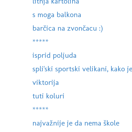
litnja kartolina
s moga balkona
barčica na zvončacu :)
*****
isprid poljuda
spli'ski sportski velikani, kako j
viktorija
tuti koluri
*****
najvažnije je da nema škole