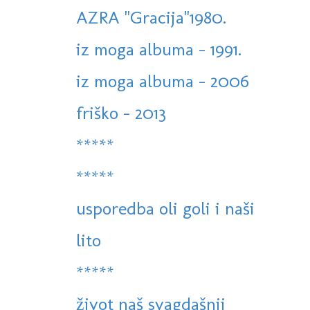
AZRA "Gracija"1980.
iz moga albuma - 1991.
iz moga albuma - 2006
friško - 2013
*****
*****
usporedba oli goli i naši
lito
*****
život naš svagdašnji