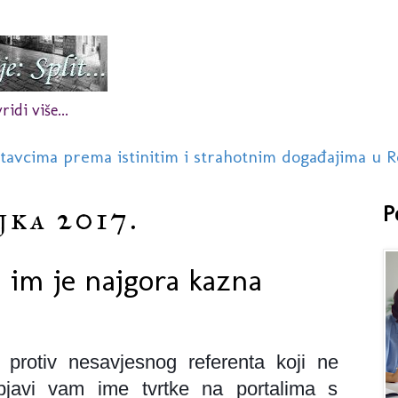
idi više...
stavcima prema istinitim i strahotnim događajima u R
jka 2017.
P
a im je najgora kazna
 protiv nesavjesnog referenta koji ne
 objavi vam ime tvrtke na portalima s