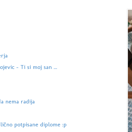
rja
evic - Ti si moj san ...
da nema radija
lično potpisane diplome :p