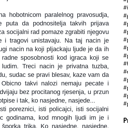
#
na hobotnicom paralelnog pravosudja,
#
 puta da podnositelja takvih prijava
#
#
za socijalni rad pomaze zgrabiti njegovu
#
 i tragovi unistavaju. Na taj nacin je
#
ugi nacin na koji pljackaju ljude je da ih
#
 radne sposobnosti kod igraca koji se
#f
ludim. Treci nacin je privatna tuzba,
#
du, sudac se pravi blesav, kaze vam da
#
u. Obicno takvi nalozi nemaju pecate i
#
dvijaju bez procitanog rjesenja, u przun
#
tpise i tak, ko nasjedne, nasjede...
#
i poreznici, isti policajci, isti socijalni
e vec godinama, kod mnogih ljudi im je i
P
a šporka trika. Ko nasjedne, nasjedne.