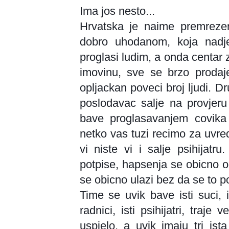
Ima jos nesto...
Hrvatska je naime premreze
dobro uhodanom, koja nadje
proglasi ludim, a onda centar 
imovinu, sve se brzo prodaje
opljackan poveci broj ljudi. Dr
poslodavac salje na provjeru
bave proglasavanjem covika 
netko vas tuzi recimo za uvre
vi niste vi i salje psihijatr
potpise, hapsenja se obicno o
se obicno ulazi bez da se to po
Time se uvik bave isti suci, ist
radnici, isti psihijatri, traj
uspjelo, a uvik imaju tri ist