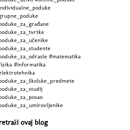
individualne_poduke
grupne_poduke
poduke_za_građane
poduke_za_tvrtke
poduke_za_učenike
poduke_za_studente
poduke_za_odrasle #matematika
izika #informatika
elektrotehnika
poduke_za_školske_predmete
poduke_za_studij
poduke_za_posao
poduke_za_umirovljenike
retraži ovaj blog