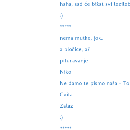
haha, sad će bižat svi lezileb
:)
*****
nema mutke, jok..
a pločice, a?
pituravanje
Niko
Ne damo te pismo naša - Tomi
Cvita
Zalaz
:)
*****