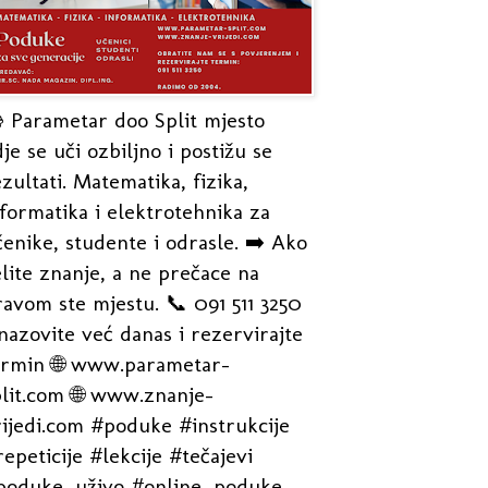
 Parametar doo Split mjesto
je se uči ozbiljno i postižu se
zultati. Matematika, fizika,
formatika i elektrotehnika za
enike, studente i odrasle. ➡️ Ako
lite znanje, a ne prečace na
avom ste mjestu. 📞 091 511 3250
nazovite već danas i rezervirajte
ermin 🌐 www.parametar-
plit.com 🌐 www.znanje-
rijedi.com #poduke #instrukcije
epeticije #lekcije #tečajevi
poduke_uživo #online_poduke