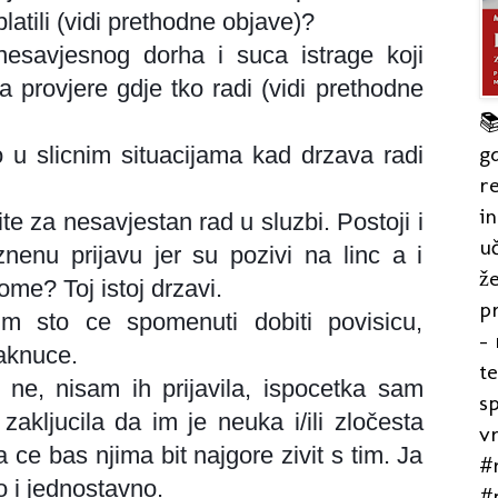
atili (vidi prethodne objave)?
nesavjesnog dorha i suca istrage koji
a provjere gdje tko radi (vidi prethodne

gd
 u slicnim situacijama kad drzava radi
re
in
ite za nesavjestan rad
u sluzbi. Postoji i
uč
enu prijavu jer su pozivi na linc a i
že
ome? Toj istoj drzavi.
pr
sim sto ce spomenuti dobiti povisicu,
- 
aknuce.
t
, ne, nisam ih prijavila, ispocetka sam
s
akljucila da im je neuka i/ili zločesta
v
 ce bas njima bit najgore zivit s tim. Ja
#r
o i jednostavno.
#