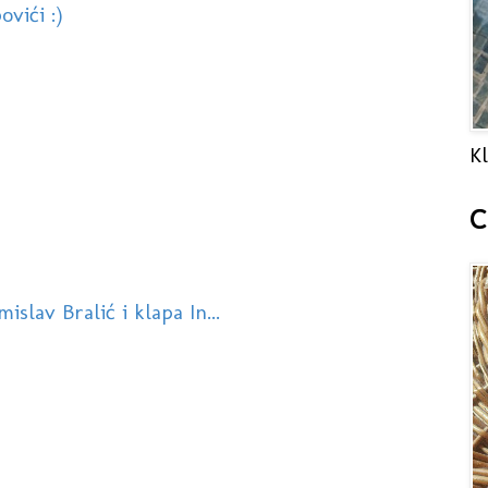
ovići :)
Kl
C
slav Bralić i klapa In...