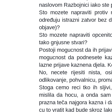
naslovom Razbojnici iako ste pl
Sto mozete napraviti protiv 
određuju istrazni zatvor bez d
objave)?
Sto mozete napraviti opcenito
tako gnjusne stvari?
Postoji mogucnost da ih prijav
mogucnost da podnesete kazn
lazne prijave kaznena djela. K
No, necete rijesiti nista, o
odlikovanje, pohvalnicu, prom
Stoga cemo reci tko ih sljivi
mislila da hocu, a onda sam z
prazna teča najgora kazna i da
cu to vratit kad bude skroz lak