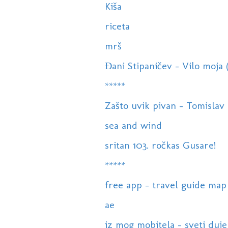
Kiša
riceta
mrš
Đani Stipaničev - Vilo moja 
*****
Zašto uvik pivan - Tomislav B
sea and wind
sritan 103. ročkas Gusare!
*****
free app - travel guide map 
ae
iz mog mobitela - sveti duje