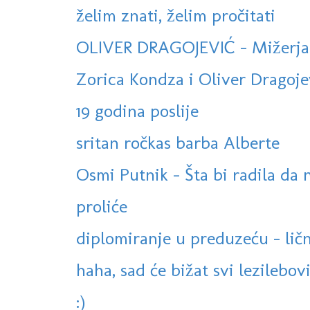
želim znati, želim pročitati
OLIVER DRAGOJEVIĆ - Mižerja
Zorica Kondza i Oliver Dragojevi
19 godina poslije
sritan ročkas barba Alberte
Osmi Putnik - Šta bi radila da 
proliće
diplomiranje u preduzeću - lič
haha, sad će bižat svi lezilebović
:)