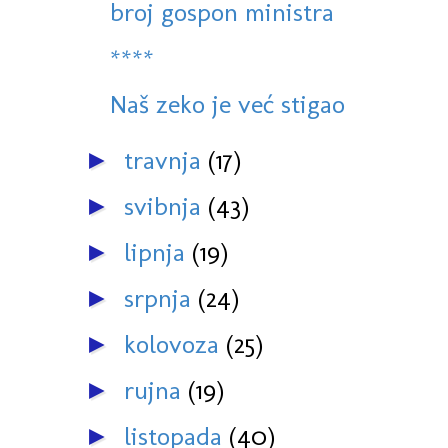
broj gospon ministra
****
Naš zeko je već stigao
travnja
(17)
►
svibnja
(43)
►
lipnja
(19)
►
srpnja
(24)
►
kolovoza
(25)
►
rujna
(19)
►
listopada
(40)
►