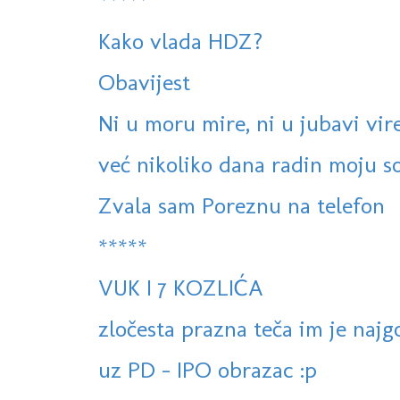
*****
Kako vlada HDZ?
Obavijest
Ni u moru mire, ni u jubavi vire 
već nikoliko dana radin moju sob
Zvala sam Poreznu na telefon
*****
VUK I 7 KOZLIĆA
zločesta prazna teča im je najg
uz PD - IPO obrazac :p