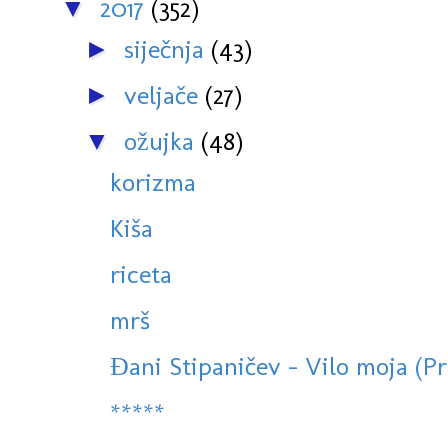
2017
(352)
▼
siječnja
(43)
►
veljače
(27)
►
ožujka
(48)
▼
korizma
Kiša
riceta
mrš
Đani Stipaničev - Vilo moja (Pr
*****