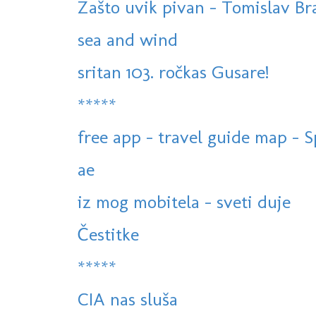
Zašto uvik pivan - Tomislav Bral
sea and wind
sritan 103. ročkas Gusare!
*****
free app - travel guide map - S
ae
iz mog mobitela - sveti duje
Čestitke
*****
CIA nas sluša