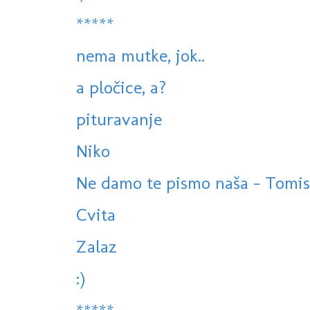
*****
nema mutke, jok..
a pločice, a?
pituravanje
Niko
Ne damo te pismo naša - Tomislav
Cvita
Zalaz
:)