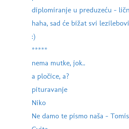
diplomiranje u preduzeću - lič
haha, sad će bižat svi lezilebović
:)
*****
nema mutke, jok..
a pločice, a?
pituravanje
Niko
Ne damo te pismo naša - Tomislav