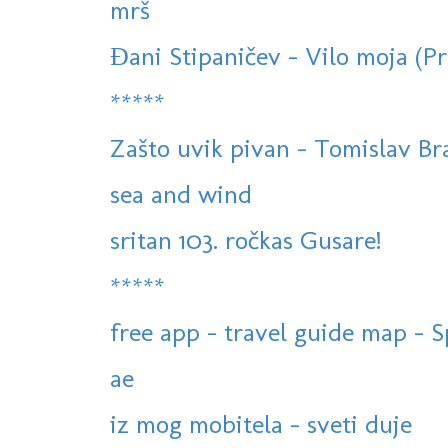
mrš
Đani Stipaničev - Vilo moja (Pr
*****
Zašto uvik pivan - Tomislav Bral
sea and wind
sritan 103. ročkas Gusare!
*****
free app - travel guide map - S
ae
iz mog mobitela - sveti duje