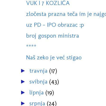
VUK I 7 KOZLIĆA
zločesta prazna teča im je najg
uz PD - IPO obrazac :p
broj gospon ministra
****
Naš zeko je već stigao
travnja
(17)
►
svibnja
(43)
►
lipnja
(19)
►
srpnja
(24)
►