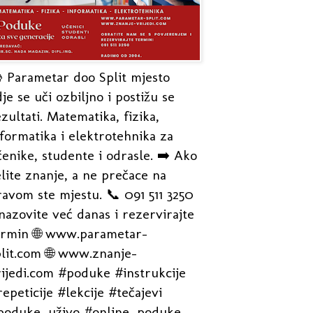
 Parametar doo Split mjesto
je se uči ozbiljno i postižu se
zultati. Matematika, fizika,
formatika i elektrotehnika za
enike, studente i odrasle. ➡️ Ako
lite znanje, a ne prečace na
avom ste mjestu. 📞 091 511 3250
nazovite već danas i rezervirajte
ermin 🌐 www.parametar-
plit.com 🌐 www.znanje-
rijedi.com #poduke #instrukcije
epeticije #lekcije #tečajevi
poduke_uživo #online_poduke