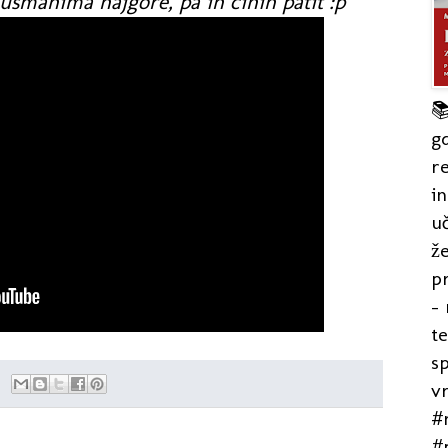
dušmanima najgore, pa ih činin patit :p

gd
re
in
uč
že
pr
- 
t
s
v
#r
#