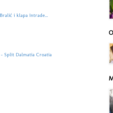
ralić i klapa Intrade...
O
- Split Dalmatia Croatia
M