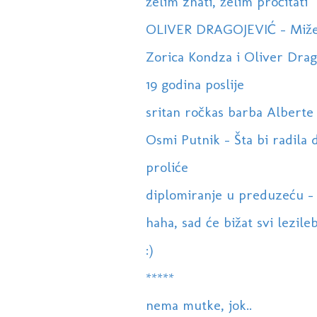
želim znati, želim pročitati
OLIVER DRAGOJEVIĆ - Miže
Zorica Kondza i Oliver Dragoj
19 godina poslije
sritan ročkas barba Alberte
Osmi Putnik - Šta bi radila 
proliće
diplomiranje u preduzeću - 
haha, sad će bižat svi lezileb
:)
*****
nema mutke, jok..