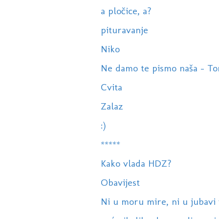
a pločice, a?
pituravanje
Niko
Ne damo te pismo naša - Tomi
Cvita
Zalaz
:)
*****
Kako vlada HDZ?
Obavijest
Ni u moru mire, ni u jubavi v