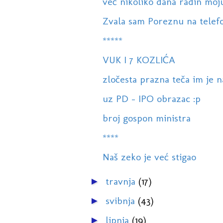
već nikoliko dana radin moju 
Zvala sam Poreznu na telef
*****
VUK I 7 KOZLIĆA
zločesta prazna teča im je 
uz PD - IPO obrazac :p
broj gospon ministra
****
Naš zeko je već stigao
travnja
(17)
►
svibnja
(43)
►
lipnja
(19)
►