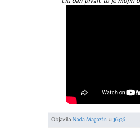
cili dan pivan. to je mojin 
Objavila
Nada Magazin
u
16:06