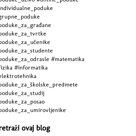
individualne_poduke
grupne_poduke
poduke_za_građane
poduke_za_tvrtke
poduke_za_učenike
poduke_za_studente
poduke_za_odrasle #matematika
izika #informatika
elektrotehnika
poduke_za_školske_predmete
poduke_za_studij
poduke_za_posao
poduke_za_umirovljenike
retraži ovaj blog