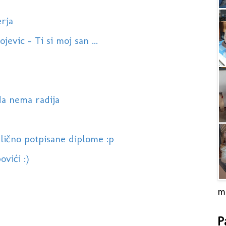
rja
evic - Ti si moj san ...
da nema radija
lično potpisane diplome :p
ovići :)
m
P