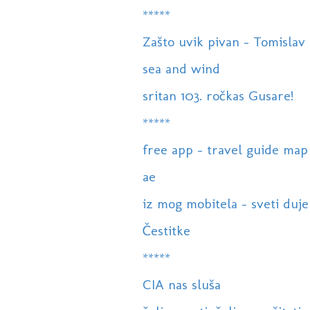
*****
Zašto uvik pivan - Tomislav B
sea and wind
sritan 103. ročkas Gusare!
*****
free app - travel guide map 
ae
iz mog mobitela - sveti duje
Čestitke
*****
CIA nas sluša