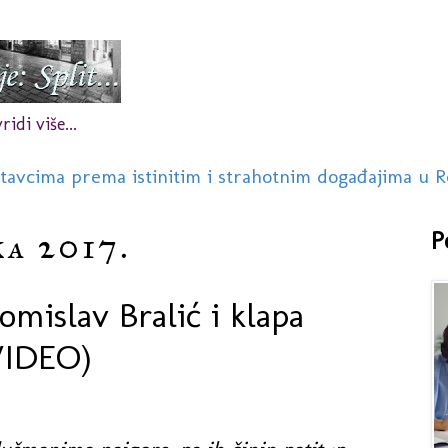
idi više...
stavcima prema istinitim i strahotnim događajima u R
ka 2017.
P
omislav Bralić i klapa
VIDEO)