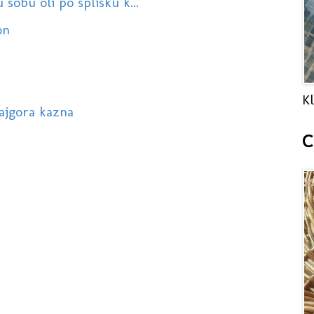
sobu oli po splisku k...
on
Kl
najgora kazna
C