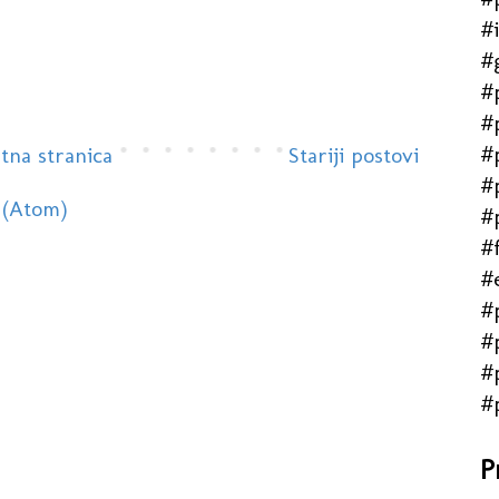
#
#
#
#
#
tna stranica
Stariji postovi
#
 (Atom)
#
#f
#
#
#
#
#
P