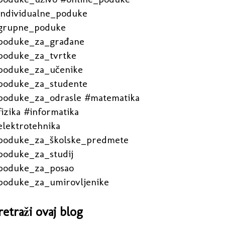
individualne_poduke
grupne_poduke
poduke_za_građane
poduke_za_tvrtke
poduke_za_učenike
poduke_za_studente
poduke_za_odrasle #matematika
izika #informatika
elektrotehnika
poduke_za_školske_predmete
poduke_za_studij
poduke_za_posao
poduke_za_umirovljenike
retraži ovaj blog