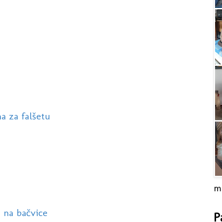
na za falšetu
m
u na bačvice
P