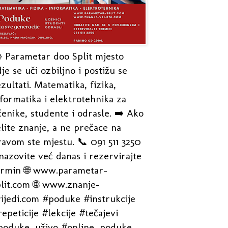
 Parametar doo Split mjesto
je se uči ozbiljno i postižu se
zultati. Matematika, fizika,
formatika i elektrotehnika za
enike, studente i odrasle. ➡️ Ako
lite znanje, a ne prečace na
avom ste mjestu. 📞 091 511 3250
nazovite već danas i rezervirajte
ermin 🌐 www.parametar-
plit.com 🌐 www.znanje-
rijedi.com #poduke #instrukcije
epeticije #lekcije #tečajevi
poduke_uživo #online_poduke