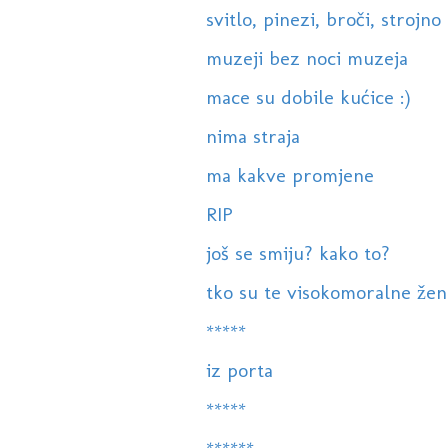
svitlo, pinezi, broči, strojno u
muzeji bez noci muzeja
mace su dobile kućice :)
nima straja
ma kakve promjene
RIP
još se smiju? kako to?
tko su te visokomoralne žen
*****
iz porta
*****