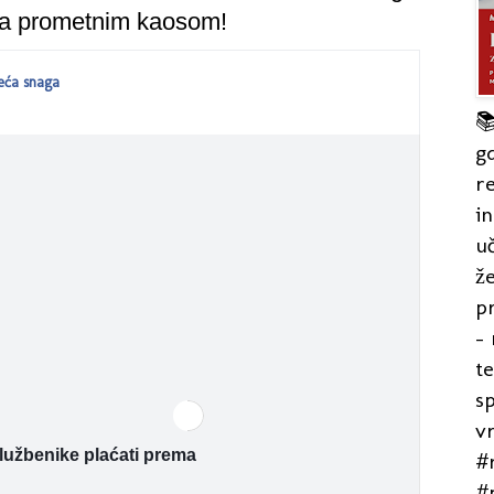
i sa prometnim kaosom!
eća snaga

 revolucionarnom potezu.
gd
re
in
uč
že
pr
- 
t
s
v
lužbenike plaćati prema
#r
#