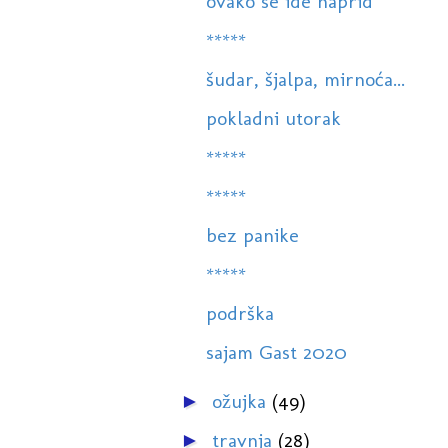
ovako se ide naprid
*****
šudar, šjalpa, mirnoća...
pokladni utorak
*****
*****
bez panike
*****
podrška
sajam Gast 2020
ožujka
(49)
►
travnja
(28)
►