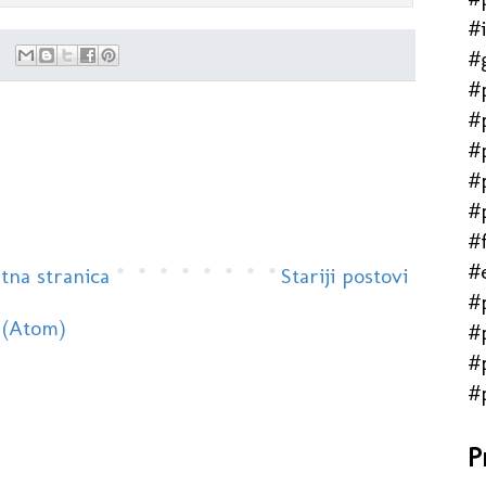
rnom potezu.
#
#
#
#
#
#
#
#f
#
tna stranica
Stariji postovi
#
 (Atom)
#
#
#
P