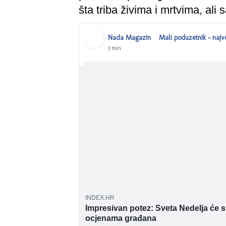
šta triba živima i mrtvima, al
Nada Magazin
Mali poduzetnik - najv
primatelj
3 min
ZA HRVATSKE uvjete radi se o
INDEX.HR
Impresivan potez: Sveta Nedelja će s
ocjenama građana