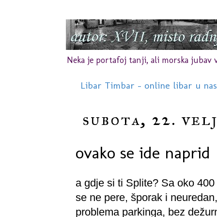
Neka je portafoj tanji, ali morska jubav vr
Libar Timbar - online libar u na
subota, 22. vel
ovako se ide naprid
a gdje si ti Splite? Sa oko 400
se ne pere, šporak i neuredan
problema parkinga, bez dežurni