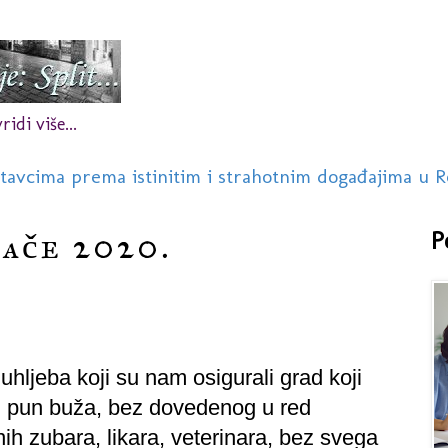
idi više...
stavcima prema istinitim i strahotnim događajima u R
jače 2020.
P
 uhljeba koji su nam osigurali grad koji
, pun buža, bez dovedenog u red
h zubara, likara, veterinara, bez svega