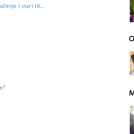
čenje i stari lit...
O
e?
M