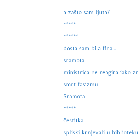
******
a zašto sam ljuta?
*****
******
dosta sam bila fina...
sramota!
ministrica ne reagira iako z
smrt fasizmu
Sramota
*****
čestitka
spliski krnjevali u bibliotek