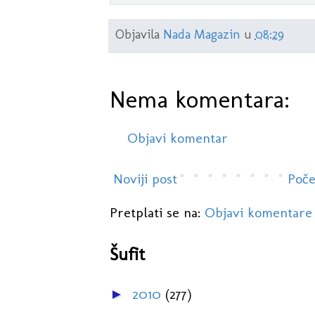
ZA HRVATSKE uvjete radi se o revoluciona
Objavila
Nada Magazin
u
08:29
Nema komentara:
Objavi komentar
Noviji post
Poče
Pretplati se na:
Objavi komentare
Šufit
2010
(277)
►