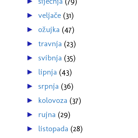
siječnja
(79)
►
veljače
(31)
►
ožujka
(47)
►
travnja
(23)
►
svibnja
(35)
►
lipnja
(43)
►
srpnja
(36)
►
kolovoza
(37)
►
rujna
(29)
►
listopada
(28)
►