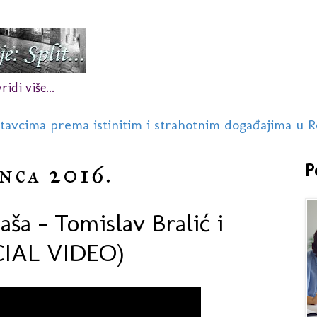
idi više...
stavcima prema istinitim i strahotnim događajima u R
inca 2016.
P
ša - Tomislav Bralić i
ICIAL VIDEO)