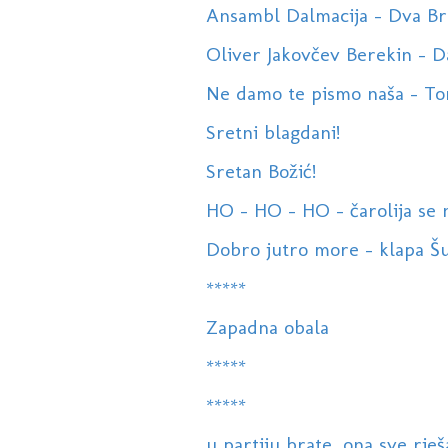
Ansambl Dalmacija - Dva Br
Oliver Jakovčev Berekin - Da
Ne damo te pismo naša - Tomi
Sretni blagdani!
Sretan Božić!
HO - HO - HO - čarolija se n
Dobro jutro more - klapa Šu
*****
Zapadna obala
*****
*****
u partiju brate, ona sve rješ