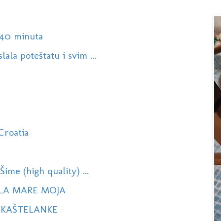
 40 minuta
ala poteštatu i svim ...
Croatia
Šime (high quality) ...
BELA MARE MOJA
E KAŠTELANKE