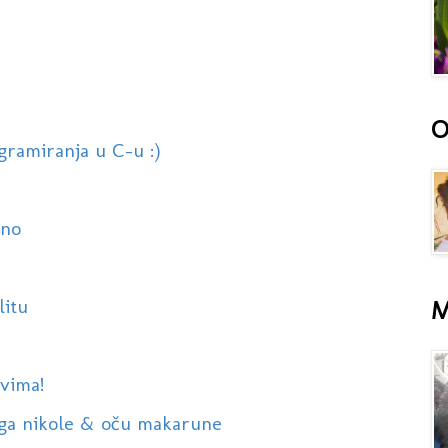
O
ogramiranja u C-u :)
ano
litu
M
svima!
toga nikole & oču makarune