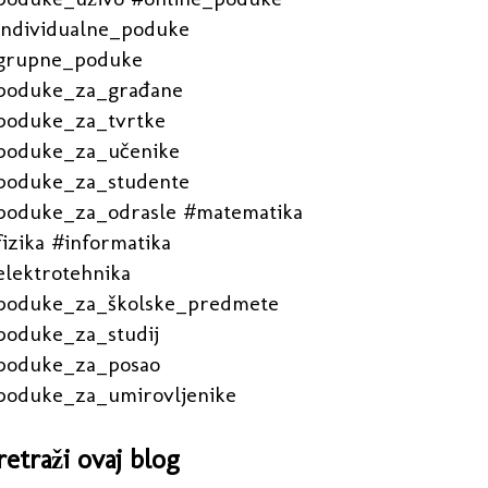
individualne_poduke
grupne_poduke
poduke_za_građane
poduke_za_tvrtke
poduke_za_učenike
poduke_za_studente
poduke_za_odrasle #matematika
izika #informatika
elektrotehnika
poduke_za_školske_predmete
poduke_za_studij
poduke_za_posao
poduke_za_umirovljenike
retraži ovaj blog