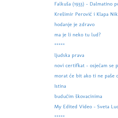
Falkuša (1933) - Dalmatino po
Krešimir Perović i Klapa Niko
hodanje je zdravo
ma je li neko tu lud?
*****
ljudska prava
novi certifkat - osjećam se 
morat će bit ako ti ne paše o
Istina
budućim škovacinima
My Edited Video - Sveta Luce 
*****