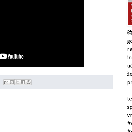

gd
re
in
uč
že
pr
- 
t
s
v
#r
#