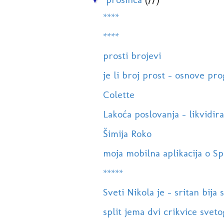
****
****
prosti brojevi
je li broj prost - osnove pr
Colette
Lakoća poslovanja - likvidir
Šimija Roko
moja mobilna aplikacija o Sp
*****
Sveti Nikola je - sritan bija 
split jema dvi crikvice sve