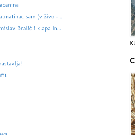
acanina
lmatinac sam (v živo -...
slav Bralić i klapa In...
Kl
C
astavlja!
fit
ava