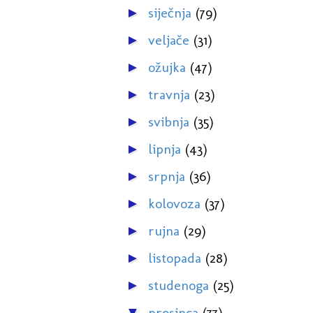
siječnja
(79)
►
veljače
(31)
►
ožujka
(47)
►
travnja
(23)
►
svibnja
(35)
►
lipnja
(43)
►
srpnja
(36)
►
kolovoza
(37)
►
rujna
(29)
►
listopada
(28)
►
studenoga
(25)
►
prosinca
(77)
▼