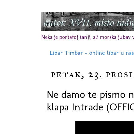
Neka je portafoj tanji, ali morska jubav vr
Libar Timbar - online libar u na
petak, 23. pros
Ne damo te pismo na
klapa Intrade (OFF