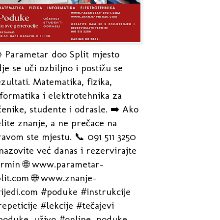
 Parametar doo Split mjesto
je se uči ozbiljno i postižu se
zultati. Matematika, fizika,
formatika i elektrotehnika za
enike, studente i odrasle. ➡️ Ako
lite znanje, a ne prečace na
avom ste mjestu. 📞 091 511 3250
nazovite već danas i rezervirajte
ermin 🌐 www.parametar-
plit.com 🌐 www.znanje-
rijedi.com #poduke #instrukcije
epeticije #lekcije #tečajevi
poduke_uživo #online_poduke