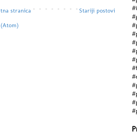
#
tna stranica
Stariji postovi
#
#
 (Atom)
#
#
#
#
#f
#
#
#
#
#
P