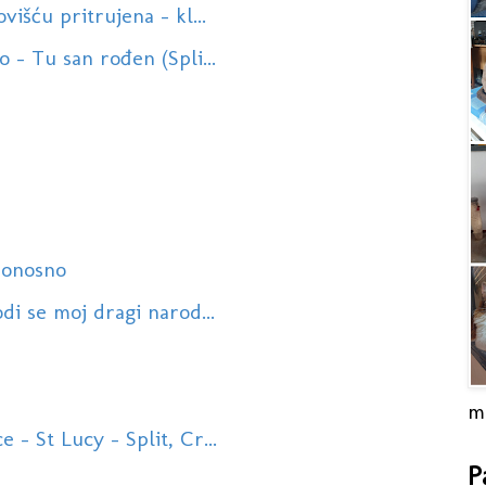
višću pritrujena - kl...
 - Tu san rođen (Spli...
ponosno
di se moj dragi narod...
m
- St Lucy - Split, Cr...
P